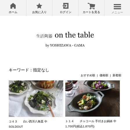
ホーム
お気に入り
ログイン
カートを見る
メニュー
キーワード：指定なし
おすすめ順 |
価格順
|
新着順
ト１４ チャコール 手付きお鍋鉢 中
コ４３ 白い西洋八角皿 中
1,700円(税込1,870円)
SOLDOUT