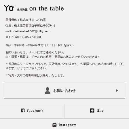
運営母体：株式会社よしざわ窯
住所：栃木県芳賀郡益子町益子2054-1
mail：
onthetable2002@nifty.com
TEL / FAX：0285-77-0880
電話：午前9時～午後4時受付（土・日・祝日を除く）
お問い合わせは、メールにてご連絡ください。
土・日曜・祝日は、メールのお返事・発送はお休みとさせていただきます。
＊当店はネットショップのみで、実店舗はございません。作業場へのご来訪はお断りしてお
ります。どうぞご了承ください。
＊写真・文章の無断転載はお断りいたします。
お問い合わせ