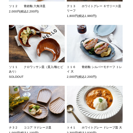
テ１３ ホワイトグレー ６寸リース皿
ツ１２ 青錆釉 六角洋皿
リーフ
2,000円(税込2,200円)
1,800円(税込1,980円)
ソ１１ クロワッサン皿（貫入/釉ヒビ
ト１６ 青錆釉 シルバーモチーフ トレ
あり）
イ 大
SOLDOUT
2,000円(税込2,200円)
ナ３２ ココア マドレーヌ皿
ト４１ ホワイトグレー ドレープ皿 大
1,000円(税込1,100円)
2,300円(税込2,530円)