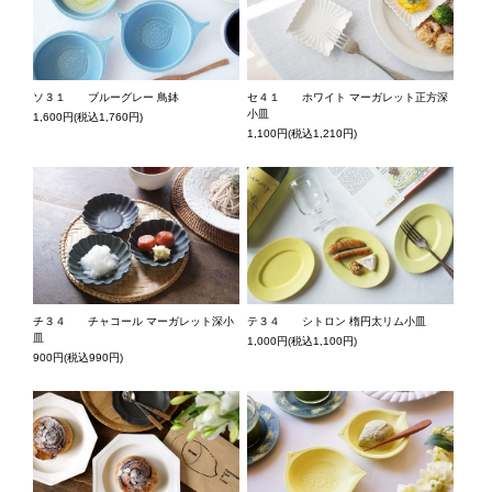
ソ３１ ブルーグレー 鳥鉢
セ４１ ホワイト マーガレット正方深
小皿
1,600円(税込1,760円)
1,100円(税込1,210円)
チ３４ チャコール マーガレット深小
テ３４ シトロン 楕円太リム小皿
皿
1,000円(税込1,100円)
900円(税込990円)