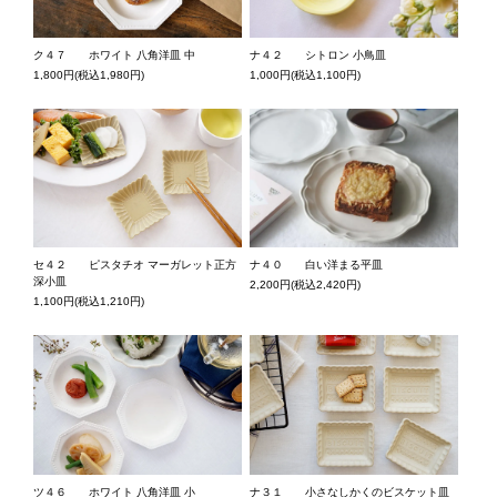
ク４７ ホワイト 八角洋皿 中
ナ４２ シトロン 小鳥皿
1,800円(税込1,980円)
1,000円(税込1,100円)
ナ４０ 白い洋まる平皿
セ４２ ピスタチオ マーガレット正方
深小皿
2,200円(税込2,420円)
1,100円(税込1,210円)
ツ４６ ホワイト 八角洋皿 小
ナ３１ 小さなしかくのビスケット皿