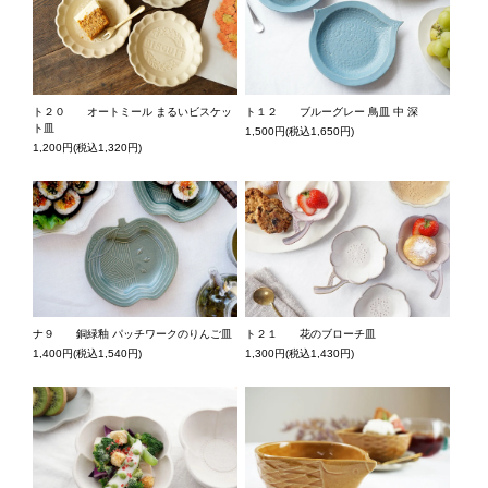
ト２０ オートミール まるいビスケッ
ト１２ ブルーグレー 鳥皿 中 深
ト皿
1,500円(税込1,650円)
1,200円(税込1,320円)
ナ９ 銅緑釉 パッチワークのりんご皿
ト２１ 花のブローチ皿
1,400円(税込1,540円)
1,300円(税込1,430円)