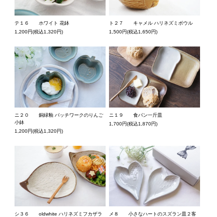
テ１６ ホワイト 花鉢
ト２７ キャメル ハリネズミボウル
1,200円(税込1,320円)
1,500円(税込1,650円)
ニ１９ 食パン一斤皿
ニ２０ 銅緑釉 パッチワークのりんご
小鉢
1,700円(税込1,870円)
1,200円(税込1,320円)
メ８ 小さなハートのスズラン皿２客
シ３６ oldwhite ハリネズミフカザラ