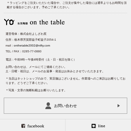
＊ラッピングをご注文いただいた場合や、ご注文が集中した場合には通常よりもお時間を頂
戴する場合がございます。予めご了承ください。
運営母体：株式会社よしざわ窯
住所：栃木県芳賀郡益子町益子2054-1
mail：
onthetable2002@nifty.com
TEL / FAX：0285-77-0880
電話：午前9時～午後4時受付（土・日・祝日を除く）
お問い合わせは、メールにてご連絡ください。
土・日曜・祝日は、メールのお返事・発送はお休みとさせていただきます。
＊当店はネットショップのみで、実店舗はございません。作業場へのご来訪はお断りしてお
ります。どうぞご了承ください。
＊写真・文章の無断転載はお断りいたします。
お問い合わせ