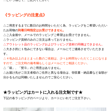
《ラッピングの注意点》
△ご用意するまでに数日のお時間をいただく為、ラッピングをご希望いただい
たお荷物の
到着日時指定はお受けできません。
△ご入金後や、メールでのラッピングご希望はお受けできません。
△ラッピング資材のみのご注文は承っておりません。
△アウトレット品のラッピングおよびラッピング資材の同梱はできません。
△大きさ的に１包みにできない場合は、メールにてご連絡させていただきま
す。
△４包み以上のまとまった数のご依頼は、少々お時間をいただくことになりま
すので、ご注文時の備考欄もしくはメールにてご相談ください。
△「箱」、「熨斗」のご用意はありません。
△お届け先がご注文者様のご住所と異なる場合は、領収書・納品書など金額が
分かるものは同梱いたしませんのでご安心ください。
★ラッピングはカートに入れる注文制です★
下記の各ラッピングのページより、カートにいれてご注文下さい。