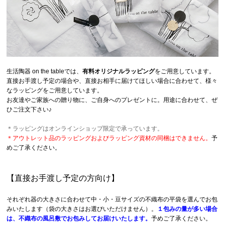
生活陶器 on the tableでは、
有料オリジナルラッピング
をご用意しています。
直接お手渡し予定の場合や、直接お相手に届けてほしい場合に合わせて、様々
なラッピングをご用意しています。
お友達やご家族への贈り物に、ご自身へのプレゼントに。用途に合わせて、ぜ
ひご注文下さい♪
＊ラッピングはオンラインショップ限定で承っています。
＊アウトレット品のラッピングおよびラッピング資材の同梱はできません。
予
めご了承ください。
【直接お手渡し予定の方向け】
それぞれ器の大きさに合わせて中・小・豆サイズの不織布の平袋を選んでお包
みいたします（袋の大きさはお選びいただけません）。
１包みの量が多い場合
は、不織布の風呂敷でお包みしてお届けいたします。
予めご了承ください。