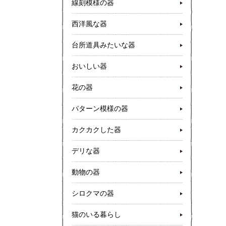
線刻模様の器
西洋風な器
台所道具みたいな器
おいしい器
花の器
パターン模様の器
カクカクした器
デリな器
動物の器
シロクマの器
猫のいる暮らし