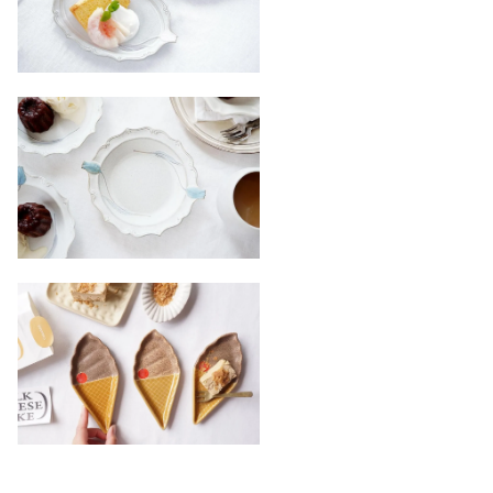
ニ１３ チューリップの西
洋深皿 青
1,700円(税込1,870円)
ツ４１ チョコレートソフ
トクリーム小皿
1,600円(税込1,760円)