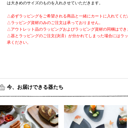
は大きめのサイズのものを入れさせていただきます。
△必ずラッピングをご希望される商品と一緒にカートに入れてくだ
△ラッピング資材のみのご注文は承っておりません。
△アウトレット品のラッピングおよびラッピング資材の同梱はでき
△器とラッピングのご注文(決済）が分かれてしまった場合にはラ
承ください。
今、お届けできる器たち
ニ１ おにぎりのお皿
ト３ シロクマのお皿 大
1,800円(税込1,980円)
2,600円(税込2,860円)