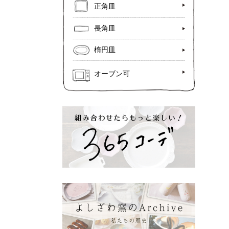
正角皿
長角皿
楕円皿
オーブン可