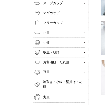
スープカップ
マグカップ
フリーカップ
小皿
小鉢
取皿・取鉢
お醤油皿・たれ皿
豆皿
箸置き・小物・壁掛け・花
瓶
丸皿