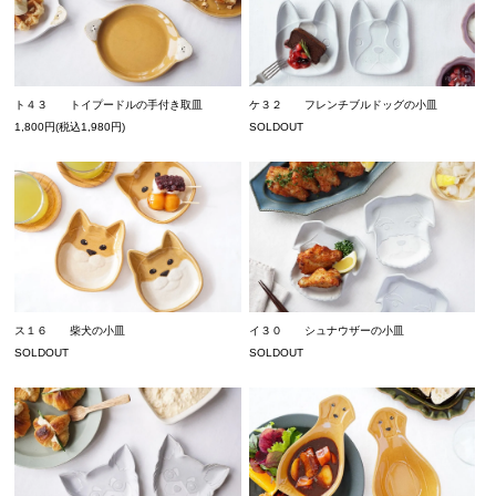
ト４３ トイプードルの手付き取皿
ケ３２ フレンチブルドッグの小皿
1,800円(税込1,980円)
SOLDOUT
ス１６ 柴犬の小皿
イ３０ シュナウザーの小皿
SOLDOUT
SOLDOUT