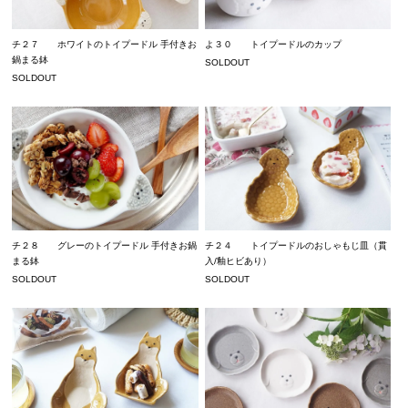
チ２７ ホワイトのトイプードル 手付きお
よ３０ トイプードルのカップ
鍋まる鉢
SOLDOUT
SOLDOUT
チ２８ グレーのトイプードル 手付きお鍋
チ２４ トイプードルのおしゃもじ皿（貫
まる鉢
入/釉ヒビあり）
SOLDOUT
SOLDOUT