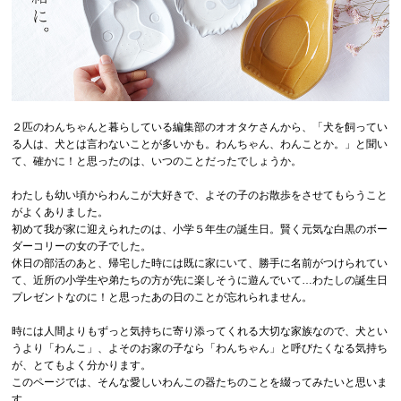
２匹のわんちゃんと暮らしている編集部のオオタケさんから、「犬を飼ってい
る人は、犬とは言わないことが多いかも。わんちゃん、わんことか。」と聞い
て、確かに！と思ったのは、いつのことだったでしょうか。
わたしも幼い頃からわんこが大好きで、よその子のお散歩をさせてもらうこと
がよくありました。
初めて我が家に迎えられたのは、小学５年生の誕生日。賢く元気な白黒のボー
ダーコリーの女の子でした。
休日の部活のあと、帰宅した時には既に家にいて、勝手に名前がつけられてい
て、近所の小学生や弟たちの方が先に楽しそうに遊んでいて…わたしの誕生日
プレゼントなのに！と思ったあの日のことが忘れられません。
時には人間よりもずっと気持ちに寄り添ってくれる大切な家族なので、犬とい
うより「わんこ」、よそのお家の子なら「わんちゃん」と呼びたくなる気持ち
が、とてもよく分かります。
このページでは、そんな愛しいわんこの器たちのことを綴ってみたいと思いま
す。