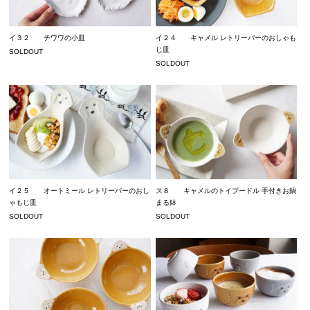
イ３２ チワワの小皿
イ２４ キャメル レトリーバーのおしゃも
じ皿
SOLDOUT
SOLDOUT
イ２５ オートミール レトリーバーのおし
ス８ キャメルのトイプードル 手付きお鍋
ゃもじ皿
まる鉢
SOLDOUT
SOLDOUT