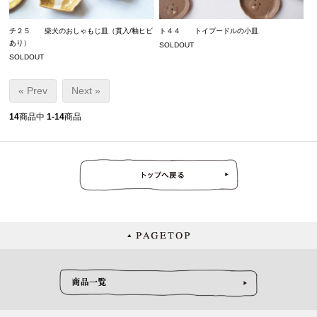
チ２５ 柴犬のおしゃもじ皿（貫入/釉ヒビ
ト４４ トイプードルの小皿
あり）
SOLDOUT
SOLDOUT
« Prev
Next »
14
商品中
1-14
商品