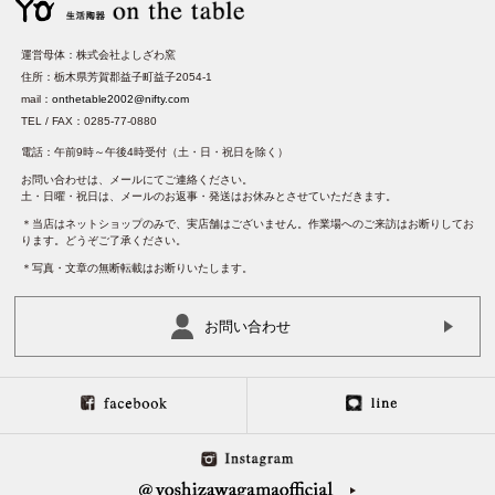
運営母体：株式会社よしざわ窯
住所：栃木県芳賀郡益子町益子2054-1
mail：
onthetable2002@nifty.com
TEL / FAX：0285-77-0880
電話：午前9時～午後4時受付（土・日・祝日を除く）
お問い合わせは、メールにてご連絡ください。
土・日曜・祝日は、メールのお返事・発送はお休みとさせていただきます。
＊当店はネットショップのみで、実店舗はございません。作業場へのご来訪はお断りしてお
ります。どうぞご了承ください。
＊写真・文章の無断転載はお断りいたします。
お問い合わせ