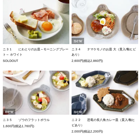
ニ３１ にわとりのお皿～モーニングプレー
ニ３４ ナマケモノのお皿 大（貫入/釉ヒビ
ト～ ホワイト
あり）
SOLDOUT
2,600円(税込2,860円)
ニ３５ ゾウのフラットボウル
ニ２２ 恐竜の長八角カレー皿（貫入/釉ヒ
ビあり）
1,600円(税込1,760円)
2,000円(税込2,200円)