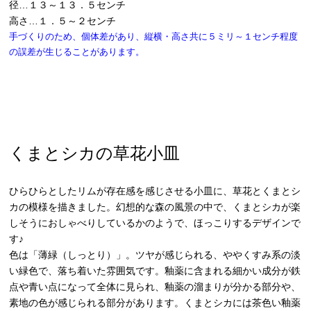
径…１３～１３．５センチ
高さ…１．５～２センチ
手づくりのため、個体差があり、縦横・高さ共に５ミリ～１センチ程度
の誤差が生じることがあります。
くまとシカの草花小皿
ひらひらとしたリムが存在感を感じさせる小皿に、草花とくまとシ
カの模様を描きました。幻想的な森の風景の中で、くまとシカが楽
しそうにおしゃべりしているかのようで、ほっこりするデザインで
す♪
色は「薄緑（しっとり）」。ツヤが感じられる、ややくすみ系の淡
い緑色で、落ち着いた雰囲気です。釉薬に含まれる細かい成分が鉄
点や青い点になって全体に見られ、釉薬の溜まりが分かる部分や、
素地の色が感じられる部分があります。くまとシカには茶色い釉薬