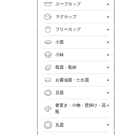
スープカップ
マグカップ
フリーカップ
小皿
小鉢
取皿・取鉢
お醤油皿・たれ皿
豆皿
箸置き・小物・壁掛け・花
瓶
丸皿