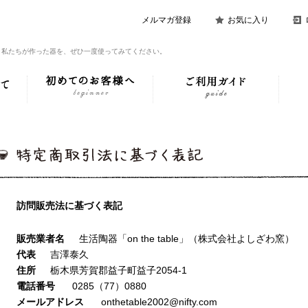
メルマガ登録
お気に入り
。私たちが作った器を、ぜひ一度使ってみてください。
訪問販売法に基づく表記
販売業者名
生活陶器「on the table」（株式会社よしざわ窯）
代表
吉澤泰久
住所
栃木県芳賀郡益子町益子2054-1
電話番号
0285（77）0880
メールアドレス
onthetable2002@nifty.com