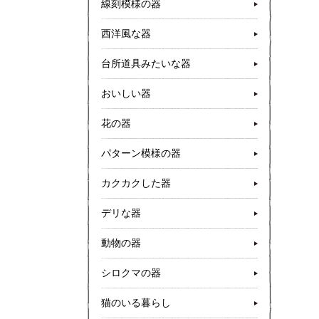
線刻模様の器
西洋風な器
台所道具みたいな器
おいしい器
花の器
パターン模様の器
カクカクした器
デリな器
動物の器
シロクマの器
猫のいる暮らし