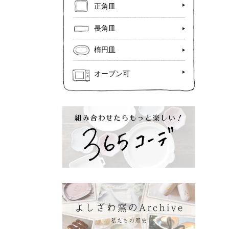
正角皿
長角皿
楕円皿
オーブン可