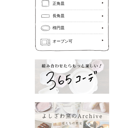
正角皿
長角皿
楕円皿
オーブン可