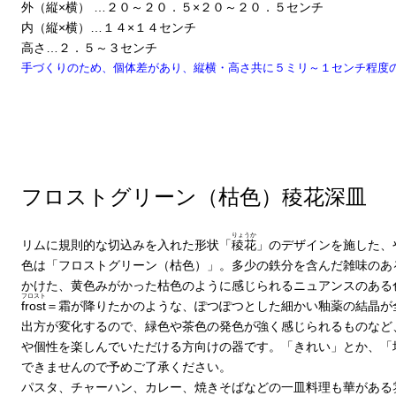
外（縦×横） …２０～２０．５×２０～２０．５センチ
内（縦×横）…１４×１４センチ
高さ…２．５～３センチ
手づくりのため、個体差があり、縦横・高さ共に５ミリ～１センチ程度
フロストグリーン（枯色）稜花深皿
りょうか
リムに規則的な切込みを入れた形状「
稜花
」のデザインを施した、
色は「フロストグリーン（枯色）」。多少の鉄分を含んだ雑味のあ
かけた、黄色みがかった枯色のように感じられるニュアンスのある
フロスト
frost
＝霜が降りたかのような、ぽつぽつとした細かい釉薬の結晶が
出方が変化するので、緑色や茶色の発色が強く感じられるものなど
や個性を楽しんでいただける方向けの器です。「きれい」とか、「
できませんので予めご了承ください。
パスタ、チャーハン、カレー、焼きそばなどの一皿料理も華がある