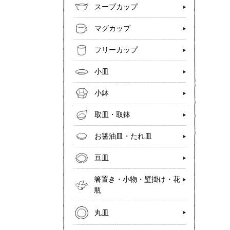
スープカップ
マグカップ
フリーカップ
小皿
小鉢
取皿・取鉢
お醤油皿・たれ皿
豆皿
箸置き・小物・壁掛け・花
瓶
丸皿