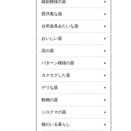
線刻模様の器
西洋風な器
台所道具みたいな器
おいしい器
花の器
パターン模様の器
カクカクした器
デリな器
動物の器
シロクマの器
猫のいる暮らし