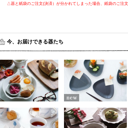
△器と紙袋のご注文(決済）が分かれてしまった場合、紙袋のご注
今、お届けできる器たち
ニ１ おにぎりのお皿
ト３ シロクマのお皿 大
1,800円(税込1,980円)
2,600円(税込2,860円)
ニ１１ チューリップのマ
ニ１２ チューリップの西
グ
洋深皿 ピンク