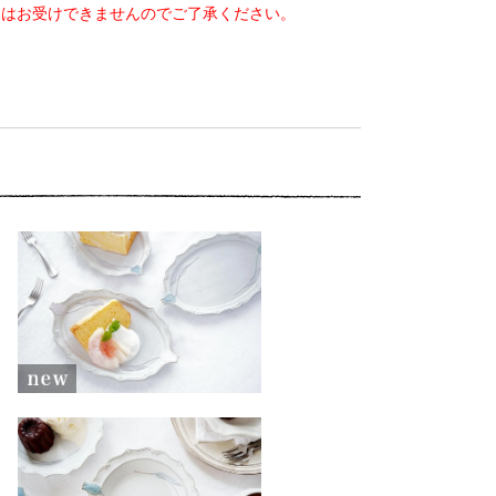
文はお受けできませんのでご了承ください。
ニ１０ チューリップの西
洋楕円ケーキ皿
1,900円(税込2,090円)
ニ１３ チューリップの西
洋深皿 青