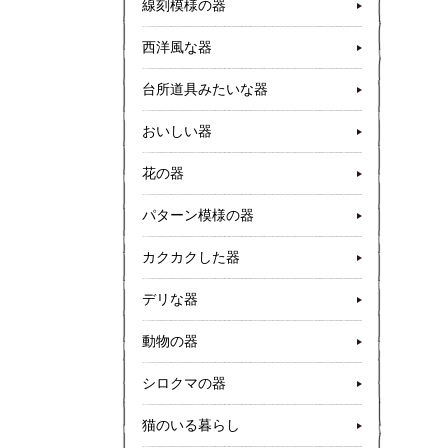
線刻模様の器
西洋風な器
台所道具みたいな器
おいしい器
花の器
パターン模様の器
カクカクした器
デリな器
動物の器
シロクマの器
猫のいる暮らし