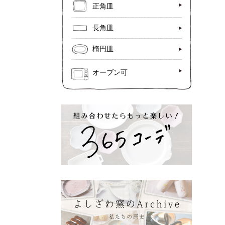
正角皿
長角皿
楕円皿
オーブン可