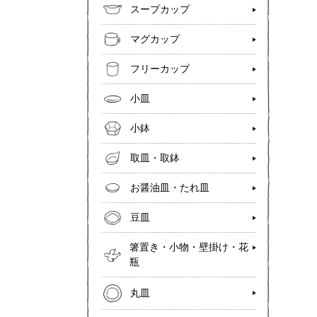
スープカップ
マグカップ
フリーカップ
小皿
小鉢
取皿・取鉢
お醤油皿・たれ皿
豆皿
箸置き・小物・壁掛け・花
瓶
丸皿