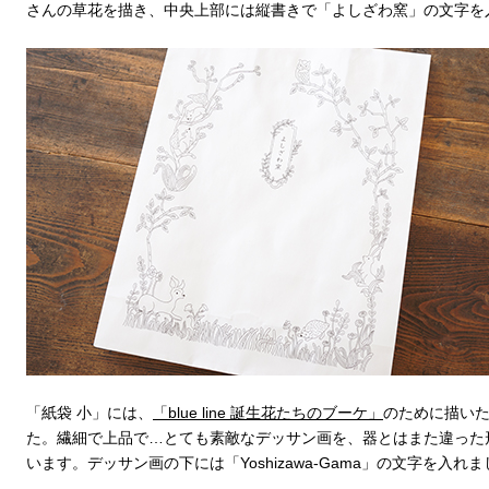
さんの草花を描き、中央上部には縦書きで「よしざわ窯」の文字を
「紙袋 小」には、
「blue line 誕生花たちのブーケ」
のために描い
た。繊細で上品で…とても素敵なデッサン画を、器とはまた違った
います。デッサン画の下には「Yoshizawa-Gama」の文字を入れ