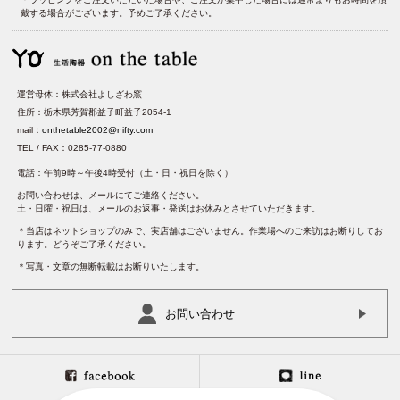
戴する場合がございます。予めご了承ください。
運営母体：株式会社よしざわ窯
住所：栃木県芳賀郡益子町益子2054-1
mail：
onthetable2002@nifty.com
TEL / FAX：0285-77-0880
電話：午前9時～午後4時受付（土・日・祝日を除く）
お問い合わせは、メールにてご連絡ください。
土・日曜・祝日は、メールのお返事・発送はお休みとさせていただきます。
＊当店はネットショップのみで、実店舗はございません。作業場へのご来訪はお断りしてお
ります。どうぞご了承ください。
＊写真・文章の無断転載はお断りいたします。
お問い合わせ