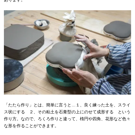
「たたら作り」とは、簡単に言うと…１、良く練った土を、スライ
ス状にする ２、その粘土を石膏型の上にのせて成形する という
作り方。なので、ろくろ作りと違って、楕円や四角、花形など色々
な形を作ることができます。