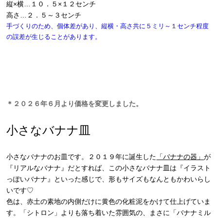
縦×横…１０．５×１２センチ
高さ…２．５～３センチ
手づくりのため、個体差があり、縦横・高さ共に５ミリ～１センチ程度
の誤差が生じることがあります。
＊２０２６年６月より価格を変更しました。
小さなバナナ皿
小さなバナナのお皿です。２０１９年に誕生した
「バナナの器」
が
『リアルなバナナ』だとすれば、この小さなバナナ皿は『イラスト
っぽいバナナ』といった感じで、形もサイズもなんともかわいらし
いです♡
色は、赤土の素地の内側だけに黄色の化粧泥をかけて仕上げていま
す。「シトロン」よりも落ち着いた雰囲気の、まさに「バナナミル