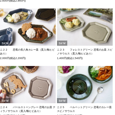
2,600円(税込2,860円)
ニ２２ 恐竜の長八角カレー皿（貫入/釉ヒビ
ニ２３ フォレストグリーン 恐竜のお皿 スピ
あり）
ノサウルス（貫入/釉ヒビあり）
2,000円(税込2,200円)
1,400円(税込1,540円)
ニ２４ パールストーングレー 恐竜のお皿 テ
ニ２５ ベルベットグリーン 恐竜のカレー皿
ィラノサウルス（貫入/釉ヒビあり）
スピノサウルス