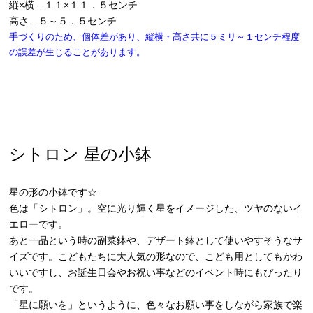
縦×横…１１×１１．５センチ
高さ…５～５．５センチ
手づくりのため、個体差があり、縦横・高さ共に５ミリ～１センチ程度
の誤差が生じることがあります。
シトロン 星の小鉢
星の形の小鉢です☆
色は「シトロン」。空に光り輝く星をイメージした、ツヤのないイ
エローです。
あと一品という時の副菜鉢や、デザート鉢として使いやすそうなサ
イズです。こどもたちに大人気の形なので、こども用としてもかわ
いいですし、お誕生日会やお祝い事などのイベント時にもぴったり
です。
「星に願いを」というように、色々なお願い事をしながら家族で楽