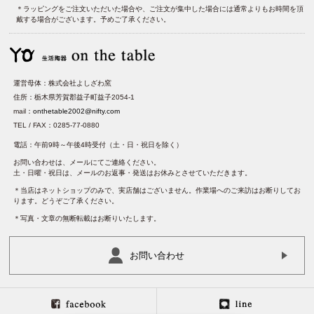
＊ラッピングをご注文いただいた場合や、ご注文が集中した場合には通常よりもお時間を頂
戴する場合がございます。予めご了承ください。
運営母体：株式会社よしざわ窯
住所：栃木県芳賀郡益子町益子2054-1
mail：
onthetable2002@nifty.com
TEL / FAX：0285-77-0880
電話：午前9時～午後4時受付（土・日・祝日を除く）
お問い合わせは、メールにてご連絡ください。
土・日曜・祝日は、メールのお返事・発送はお休みとさせていただきます。
＊当店はネットショップのみで、実店舗はございません。作業場へのご来訪はお断りしてお
ります。どうぞご了承ください。
＊写真・文章の無断転載はお断りいたします。
お問い合わせ