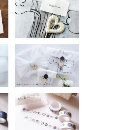
ブライダルラッピング
300円(税込330円)
ー
選べるチャーム付き不織布ラ
プ
ッピング＜オンラインショッ
プ限定＞
300円(税込330円)
プ
ラ４９ マスキングテープ
よしざわ窯の器たち
400円(税込440円)