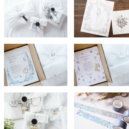
紙タグ付き不織布ラッピング
よしざわ窯オリジナル紙袋
＜オンラインショップ限定＞
100円(税込110円)
100円(税込110円)
直送ギフトラッピング＜結婚
直送ギフトラッピング チャ
祝い＞チャーム付き＜オンラ
ム付き＜オンラインショッ
インショップ限定＞
限定＞
300円(税込330円)
300円(税込330円)
恐竜チャーム付き不織布ラッ
サ２１ マスキングテー
ピング
鳥の親子の物語
300円(税込330円)
SOLDOUT