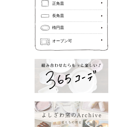
正角皿
長角皿
楕円皿
オーブン可