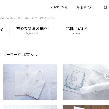
メルマガ登録
お気に入り
。私たちが作った器を、ぜひ一度使ってみてください。
キーワード：指定なし
紙袋（オリジナルシール付
直送ギフトラッピング＜結
き）
祝い＞チャームなし＜オン
インショップ限定＞
SOLDOUT
100円(税込110円)