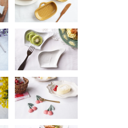
シ
ソ８ ホワイトグレー こぐ
ま皿 右向き
SOLDOUT
リ
ツ２１ さくらんぼの箸置
き
800円(税込880円)