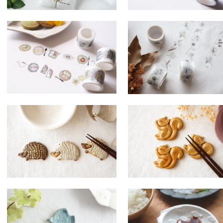
ラ４８ マスキングテープ
エ４８ マスキングテー
うつわとごはん
誕生花
600円(税込660円)
600円(税込660円)
タ３０ 動物の箸置き ハリ
マ４２ 動物の箸置き リ
ネズミ
SOLDOUT
SOLDOUT
ナ３２ 鳥の箸置き
マ１０ さかなこざら
SOLDOUT
SOLDOUT