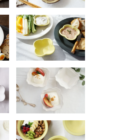
ウ２３ シトロン 花豆鉢
SOLDOUT
白い西洋正方鉢 小
SOLDOUT
カ３ シトロン デリボウル
丸 小