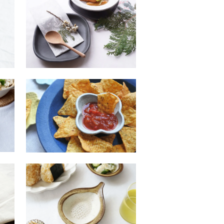
ボ
チャコール ゆるしかくプレー
ト 小
SOLDOUT
ル
アッシュホワイト 花豆鉢
SOLDOUT
パ
オ２４ oldwhite いちじく
の器
SOLDOUT