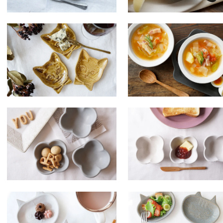
ホ２ 蝶ネクタイをした猫
ホワイト デリボウル 丸 小
豆皿（貫入/釉ヒビあり）
SOLDOUT
SOLDOUT
ハ２９ グレー 花豆鉢
ホワイト 花豆鉢
SOLDOUT
SOLDOUT
ホ５ 猫豆皿 シロ
ホ６ 猫豆皿 キジトラ
SOLDOUT
SOLDOUT