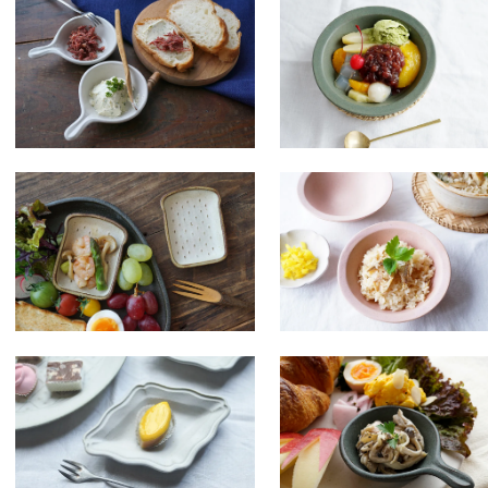
ナ２４ 白いフライパン豆
モ６ オトナミドリ デリ
鉢
ウル 丸 小
SOLDOUT
SOLDOUT
ム９ 食パン皿 豆
フ１６ ピンク デリボウ
丸 小
SOLDOUT
SOLDOUT
ホワイト 西洋菱皿 小 ５客制
エ５ チャコール フライ
限
ン豆鉢
SOLDOUT
SOLDOUT