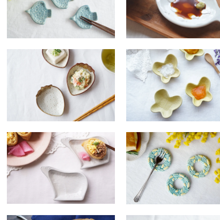
テ７ oldwhite いちごの豆
ケ２３ 蝶々三姉妹 三女 
鉢
トロン
SOLDOUT
SOLDOUT
ソ９ ホワイトグレー こぐ
ホ１８ ミモザのカトラ
ま皿 左向き
ーレスト
SOLDOUT
SOLDOUT