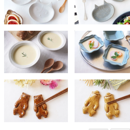
白いデリボウル 丸 小
ブルーグレー 西洋正方鉢 
SOLDOUT
SOLDOUT
ケ９ 箸置き くまの四季 春
ツ３ 箸置き くまの四季 
SOLDOUT
SOLDOUT