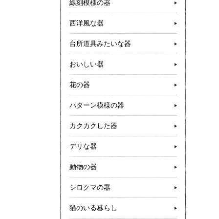
線刻模様の器
西洋風な器
台所道具みたいな器
おいしい器
花の器
パターン模様の器
カクカクした器
デリな器
動物の器
シロクマの器
猫のいる暮らし