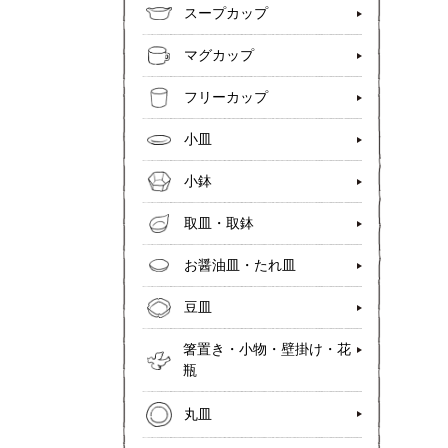
スープカップ
マグカップ
フリーカップ
小皿
小鉢
取皿・取鉢
お醤油皿・たれ皿
豆皿
箸置き・小物・壁掛け・花
瓶
丸皿