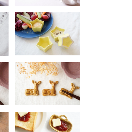
プ
ワ３４ シトロン 星の豆鉢
SOLDOUT
ス
タ３４ 動物の箸置き バン
ビ
SOLDOUT
ヘ１１ かごバッグの豆皿
SOLDOUT