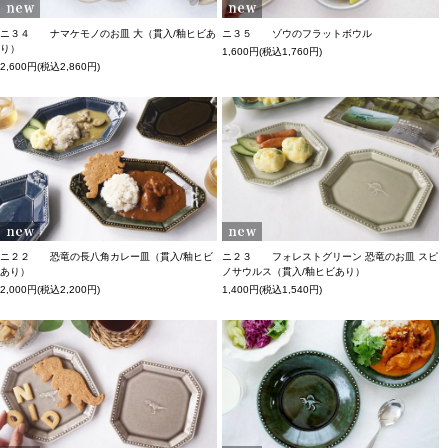
ニ３４ ナマケモノのお皿 大（貫入/釉ヒビあ
ニ３５ ゾウのフラットボウル
り）
1,600円(税込1,760円)
2,600円(税込2,860円)
ニ２２ 恐竜の長八角カレー皿（貫入/釉ヒビ
ニ２３ フォレストグリーン 恐竜のお皿 スピ
あり）
ノサウルス（貫入/釉ヒビあり）
2,000円(税込2,200円)
1,400円(税込1,540円)