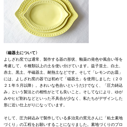
〈磁器土について〉
よしざわ窯では通常、製作する器の形状、釉薬の発色や風合い等を
考慮して、６種類以上の土を使い分けています。益子並土、白土、
赤土、黒土、半磁器土、耐熱土などです。そして「レモンのお皿」
には、よしざわ窯の器では初めて「磁器土」を使用しました（２０
２１年５月以降）。きれいな色合いというだけでなく、「圧力鋳込
み」という製法との相性がとても良いこと。そしてなにより、ゆが
みやヒビ割れなどといった不具合が少なく、私たちがデザインした
形に近い仕上がりになっています。
そして、圧力鋳込みで製作している多治見の窯元さんに「粘土素地
づくり」の工程をお願いすることになりました。素地づくりのプロ