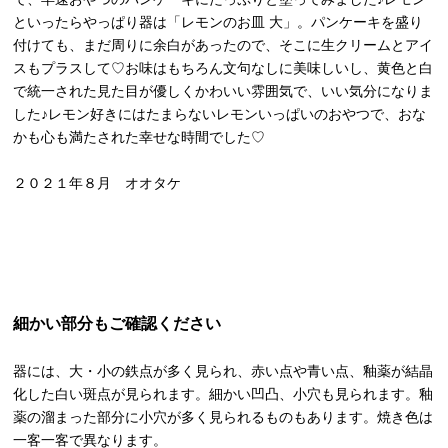
といったらやっぱり器は「レモンのお皿 大」。パンケーキを盛り
付けても、まだ周りに余白があったので、そこに生クリームとアイ
スもプラスして♡お味はもちろん文句なしに美味しいし、黄色と白
で統一された見た目が優しくかわいい雰囲気で、いい気分になりま
した♪レモン好きにはたまらないレモンいっぱいのおやつで、おな
かも心も満たされた幸せな時間でした♡
２０２１年８月 オオタケ
細かい部分もご確認ください
器には、大・小の鉄点が多く見られ、赤い点や青い点、釉薬が結晶
化した白い斑点が見られます。細かい凹凸、小穴も見られます。釉
薬の溜まった部分に小穴が多く見られるものもあります。焼き色は
一客一客で異なります。