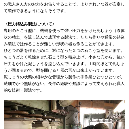
の職人さん方のお力をお借りすることで、よりきれいな器が安定し
て製作できるようになりそうです。
〈圧力鋳込み製法について〉
専用の石こう型に、機械を使って強い圧力をかけた泥しょう（液体
状の粘土）を流し込んで成形する製法で、たたら作りや通常の鋳込
み製法では作ることが難しい形状の器も作ることができます。
ひとつの器を作るために、対になった２つの石こう型を使います。
ちょうどよく乾燥させた石こう型を積み上げ、小さな穴から、強い
圧力をかけた泥しょうを流し込んでいきます。１時間ほどで泥しょ
うが固まるので、型を開けると器の形が出来上がっています。
泥しょうの状態の細やかな管理から製作の手作業ひとつひとつが、
繊細でかつ無駄がない。長年の経験や知識によって支えられた職人
的な技術・製法です。