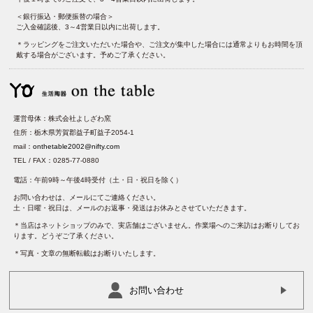
＜銀行振込・郵便振替の場合＞
ご入金確認後、3～4営業日以内に出荷します。
＊ラッピングをご注文いただいた場合や、ご注文が集中した場合には通常よりもお時間を頂
戴する場合がございます。予めご了承ください。
運営母体：株式会社よしざわ窯
住所：栃木県芳賀郡益子町益子2054-1
mail：
onthetable2002@nifty.com
TEL / FAX：0285-77-0880
電話：午前9時～午後4時受付（土・日・祝日を除く）
お問い合わせは、メールにてご連絡ください。
土・日曜・祝日は、メールのお返事・発送はお休みとさせていただきます。
＊当店はネットショップのみで、実店舗はございません。作業場へのご来訪はお断りしてお
ります。どうぞご了承ください。
＊写真・文章の無断転載はお断りいたします。
お問い合わせ