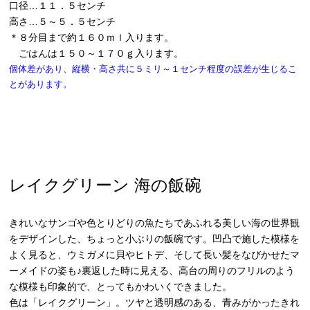
口径…１１．５センチ
高さ…５～５．５センチ
＊８分目まで約１６０ｍｌ入ります。
ごはんは１５０～１７０ｇ入ります。
個体差があり、縦横・高さ共に５ミリ～１センチ程度の誤差が生じるこ
とがあります。
レイクグリーン 海の飯碗
きれいなサンゴや色とりどりの魚たちであふれる美しい海の世界観
をデザインした、ちょっと小ぶりの飯碗です。凹凸で施した模様を
よく見ると、ウミガメに貝やヒトデ、そして長い髪をなびかせたマ
ーメイドの姿も♪裏返した時に見える、高台の周りのフリルのよう
な模様も印象的で、とってもかわいくできました。
色は「レイクグリーン」。ツヤと透明感のある、青みがかったきれ