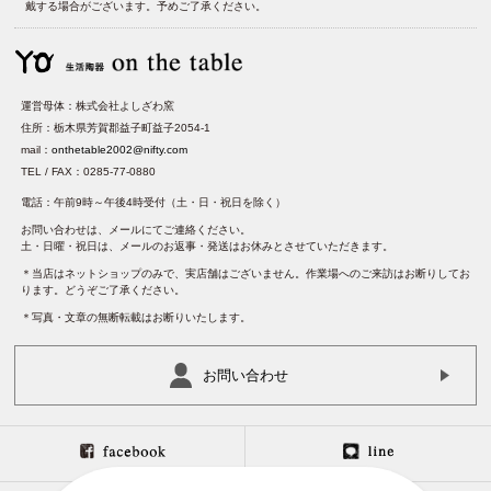
戴する場合がございます。予めご了承ください。
運営母体：株式会社よしざわ窯
住所：栃木県芳賀郡益子町益子2054-1
mail：
onthetable2002@nifty.com
TEL / FAX：0285-77-0880
電話：午前9時～午後4時受付（土・日・祝日を除く）
お問い合わせは、メールにてご連絡ください。
土・日曜・祝日は、メールのお返事・発送はお休みとさせていただきます。
＊当店はネットショップのみで、実店舗はございません。作業場へのご来訪はお断りしてお
ります。どうぞご了承ください。
＊写真・文章の無断転載はお断りいたします。
お問い合わせ