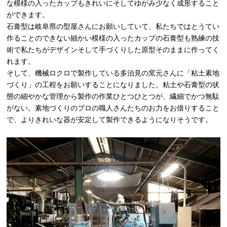
な模様の入ったカップもきれいにそしてゆがみ少なく成形すること
ができます。
石膏型は岐阜県の型屋さんにお願いしていて、私たちではとうてい
作ることのできない細かい模様の入ったカップの石膏型も熟練の技
術で私たちがデザインそして手づくりした原型そのままに作ってく
れます。
そして、機械ロクロで製作している多治見の窯元さんに「粘土素地
づくり」の工程をお願いすることになりました。粘土や石膏型の状
態の細やかな管理から製作の作業ひとつひとつが、繊細でかつ無駄
がない。素地づくりのプロの職人さんたちのお力をお借りすること
で、よりきれいな器が安定して製作できるようになりそうです。