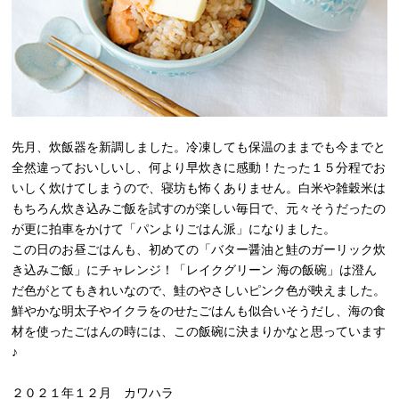
先月、炊飯器を新調しました。冷凍しても保温のままでも今までと
全然違っておいしいし、何より早炊きに感動！たった１５分程でお
いしく炊けてしまうので、寝坊も怖くありません。白米や雑穀米は
もちろん炊き込みご飯を試すのが楽しい毎日で、元々そうだったの
が更に拍車をかけて「パンよりごはん派」になりました。
この日のお昼ごはんも、初めての「バター醤油と鮭のガーリック炊
き込みご飯」にチャレンジ！「レイクグリーン 海の飯碗」は澄ん
だ色がとてもきれいなので、鮭のやさしいピンク色が映えました。
鮮やかな明太子やイクラをのせたごはんも似合いそうだし、海の食
材を使ったごはんの時には、この飯碗に決まりかなと思っています
♪
２０２１年１２月 カワハラ