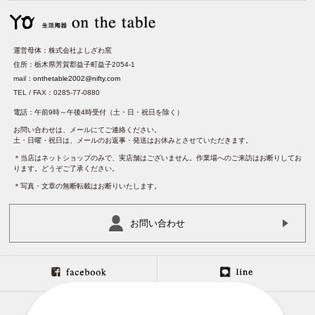
運営母体：株式会社よしざわ窯
住所：栃木県芳賀郡益子町益子2054-1
mail：
onthetable2002@nifty.com
TEL / FAX：0285-77-0880
電話：午前9時～午後4時受付（土・日・祝日を除く）
お問い合わせは、メールにてご連絡ください。
土・日曜・祝日は、メールのお返事・発送はお休みとさせていただきます。
＊当店はネットショップのみで、実店舗はございません。作業場へのご来訪はお断りしてお
ります。どうぞご了承ください。
＊写真・文章の無断転載はお断りいたします。
お問い合わせ