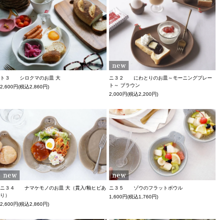
ト３ シロクマのお皿 大
ニ３２ にわとりのお皿～モーニングプレー
ト～ ブラウン
2,600円(税込2,860円)
2,000円(税込2,200円)
ニ３４ ナマケモノのお皿 大（貫入/釉ヒビあ
ニ３５ ゾウのフラットボウル
り）
1,600円(税込1,760円)
2,600円(税込2,860円)