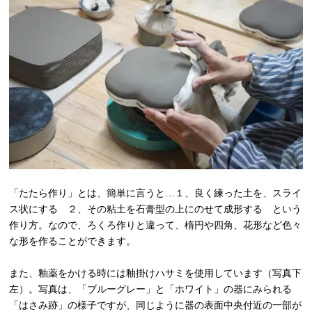
「たたら作り」とは、簡単に言うと…１、良く練った土を、スライ
ス状にする ２、その粘土を石膏型の上にのせて成形する という
作り方。なので、ろくろ作りと違って、楕円や四角、花形など色々
な形を作ることができます。
また、釉薬をかける時には釉掛けハサミを使用しています（写真下
左）。写真は、「ブルーグレー」と「ホワイト」の器にみられる
「はさみ跡」の様子ですが、同じように器の表面中央付近の一部が