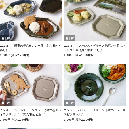
ニ２２ 恐竜の長八角カレー皿（貫入/釉ヒビ
ニ２３ フォレストグリーン 恐竜のお皿 スピ
あり）
ノサウルス（貫入/釉ヒビあり）
2,000円(税込2,200円)
1,400円(税込1,540円)
ニ２４ パールストーングレー 恐竜のお皿 テ
ニ２５ ベルベットグリーン 恐竜のカレー皿
ィラノサウルス（貫入/釉ヒビあり）
スピノサウルス
1,400円(税込1,540円)
2,000円(税込2,200円)