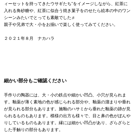
ィーセットを持ってきたウサギたち”をイメージしながら、紅茶に
入れる角砂糖や、紅茶に似合う焼き菓子をのせたら絵本の中のワン
シーンみたいでとっても素敵でした♬
親子や兄弟で大・小をお揃いで楽しく使ってみてください。
２０２１年８月 ナカハラ
細かい部分もご確認ください
手作りの陶器には、大・小の鉄点や細かい凹凸、小穴が見られま
す。釉薬が薄く素地の色が感じられる部分や、釉薬の溜まりや垂れ
が見られる部分もあります。施釉のハサミから垂れた釉薬の跡が見
られるものもあります。模様の出方も様々で、目と鼻の色がぼんや
りしているものもあります。縁には細かい凹凸があり、ざらざらと
した手触りの部分もあります。