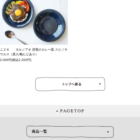
ニ２６ ヨルノアオ 恐竜のカレー皿 スピノサ
ウルス（貫入/釉ヒビあり）
2,000円(税込2,200円)