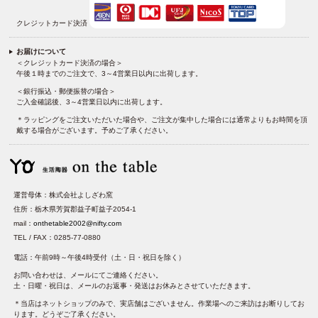
クレジットカード決済
お届けについて
＜クレジットカード決済の場合＞
午後１時までのご注文で、3～4営業日以内に出荷します。
＜銀行振込・郵便振替の場合＞
ご入金確認後、3～4営業日以内に出荷します。
＊ラッピングをご注文いただいた場合や、ご注文が集中した場合には通常よりもお時間を頂
戴する場合がございます。予めご了承ください。
運営母体：株式会社よしざわ窯
住所：栃木県芳賀郡益子町益子2054-1
mail：
onthetable2002@nifty.com
TEL / FAX：0285-77-0880
電話：午前9時～午後4時受付（土・日・祝日を除く）
お問い合わせは、メールにてご連絡ください。
土・日曜・祝日は、メールのお返事・発送はお休みとさせていただきます。
＊当店はネットショップのみで、実店舗はございません。作業場へのご来訪はお断りしてお
ります。どうぞご了承ください。