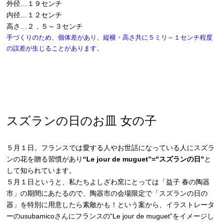
外径…１９センチ
内径…１２センチ
高さ…２．５～３センチ
手づくりのため、個体差があり、縦横・高さ共に５ミリ～１センチ程度
の誤差が生じることがあります。
スズランの日のお皿 女の子
５月１日。フランスでは愛する人やお世話になっている人にスズラ
ンの花を贈る習慣があり
“Le jour de muguet”="スズランの日"
と
して知られています。
５月１日というと、私たちよしざわ窯にとっては「益子 春の陶器
市」の期間にあたるので、陶器市の会場限定で「スズランの日の
器」を特別に用意したら素敵かも！という案から、イラストレータ
ーのusubamicoさんにフランスの“Le jour de muguet”をイメージし