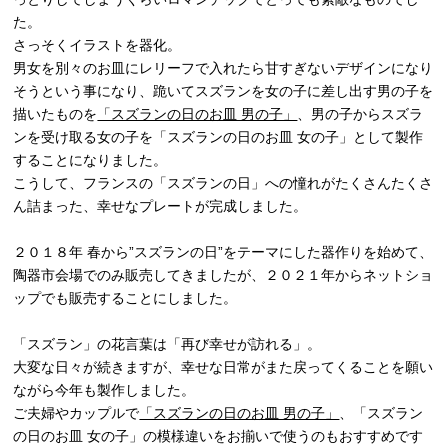
た。
さっそくイラストを器化。
男女を別々のお皿にレリーフで入れたら甘すぎないデザインになり
そうという事になり、跪いてスズランを女の子に差し出す男の子を
描いたものを
「スズランの日のお皿 男の子」
、男の子からスズラ
ンを受け取る女の子を「スズランの日のお皿 女の子」として製作
することになりました。
こうして、フランスの「スズランの日」への憧れがたくさんたくさ
ん詰まった、幸せなプレートが完成しました。
２０１８年 春から”スズランの日”をテーマにした器作りを始めて、
陶器市会場でのみ販売してきましたが、２０２１年からネットショ
ップでも販売することにしました。
「スズラン」の花言葉は「再び幸せが訪れる」。
大変な日々が続きますが、幸せな日常がまた戻ってくることを願い
ながら今年も製作しました。
ご夫婦やカップルで
「スズランの日のお皿 男の子」
、「スズラン
の日のお皿 女の子」の模様違いをお揃いで使うのもおすすめです