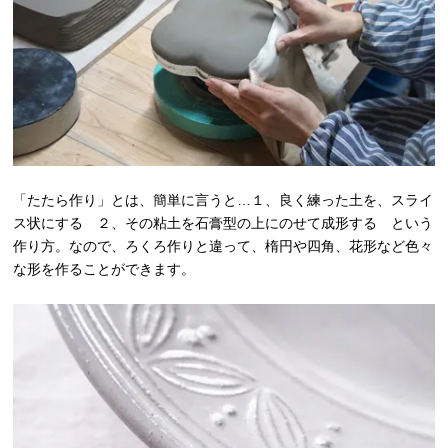
「たたら作り」とは、簡単に言うと…１、良く練った土を、スライ
ス状にする ２、その粘土を石膏型の上にのせて成形する という
作り方。なので、ろくろ作りと違って、楕円や四角、花形など色々
な形を作ることができます。