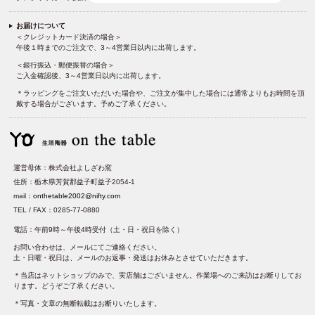
お届けについて
＜クレジットカード決済の場合＞
午後１時までのご注文で、3～4営業日以内に出荷します。
＜銀行振込・郵便振替の場合＞
ご入金確認後、3～4営業日以内に出荷します。
＊ラッピングをご注文いただいた場合や、ご注文が集中した場合には通常よりもお時間を頂
戴する場合がございます。予めご了承ください。
運営母体：株式会社よしざわ窯
住所：栃木県芳賀郡益子町益子2054-1
mail：
onthetable2002@nifty.com
TEL / FAX：0285-77-0880
電話：午前9時～午後4時受付（土・日・祝日を除く）
お問い合わせは、メールにてご連絡ください。
土・日曜・祝日は、メールのお返事・発送はお休みとさせていただきます。
＊当店はネットショップのみで、実店舗はございません。作業場へのご来訪はお断りしてお
ります。どうぞご了承ください。
＊写真・文章の無断転載はお断りいたします。