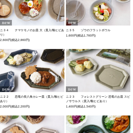
ニ３４ ナマケモノのお皿 大（貫入/釉ヒビあ
ニ３５ ゾウのフラットボウル
り）
1,600円(税込1,760円)
2,600円(税込2,860円)
ニ２２ 恐竜の長八角カレー皿（貫入/釉ヒビ
ニ２３ フォレストグリーン 恐竜のお皿 スピ
あり）
ノサウルス（貫入/釉ヒビあり）
2,000円(税込2,200円)
1,400円(税込1,540円)