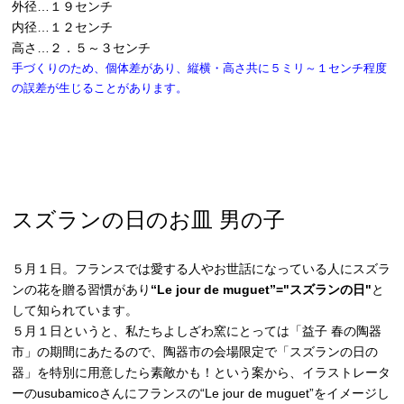
外径…１９センチ
内径…１２センチ
高さ…２．５～３センチ
手づくりのため、個体差があり、縦横・高さ共に５ミリ～１センチ程度
の誤差が生じることがあります。
スズランの日のお皿 男の子
５月１日。フランスでは愛する人やお世話になっている人にスズラ
ンの花を贈る習慣があり
“Le jour de muguet”="スズランの日"
と
して知られています。
５月１日というと、私たちよしざわ窯にとっては「益子 春の陶器
市」の期間にあたるので、陶器市の会場限定で「スズランの日の
器」を特別に用意したら素敵かも！という案から、イラストレータ
ーのusubamicoさんにフランスの“Le jour de muguet”をイメージし