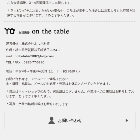
ご入金確認後、3～4営業日以内に出荷します。
＊ラッピングをご注文いただいた場合や、ご注文が集中した場合には通常よりもお時間を頂
戴する場合がございます。予めご了承ください。
運営母体：株式会社よしざわ窯
住所：栃木県芳賀郡益子町益子2054-1
mail：
onthetable2002@nifty.com
TEL / FAX：0285-77-0880
電話：午前9時～午後4時受付（土・日・祝日を除く）
お問い合わせは、メールにてご連絡ください。
土・日曜・祝日は、メールのお返事・発送はお休みとさせていただきます。
＊当店はネットショップのみで、実店舗はございません。作業場へのご来訪はお断りしてお
ります。どうぞご了承ください。
＊写真・文章の無断転載はお断りいたします。
お問い合わせ