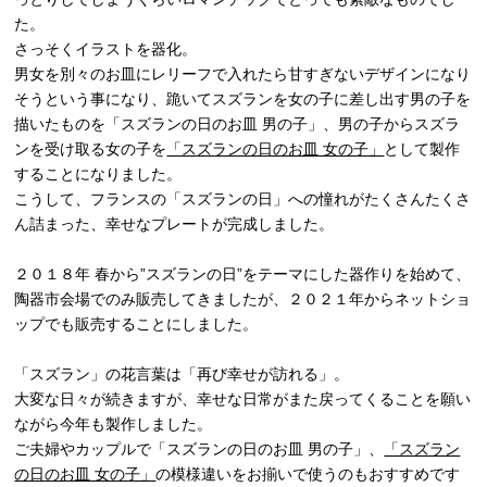
た。
さっそくイラストを器化。
男女を別々のお皿にレリーフで入れたら甘すぎないデザインになり
そうという事になり、跪いてスズランを女の子に差し出す男の子を
描いたものを「スズランの日のお皿 男の子」、男の子からスズラ
ンを受け取る女の子を
「スズランの日のお皿 女の子」
として製作
することになりました。
こうして、フランスの「スズランの日」への憧れがたくさんたくさ
ん詰まった、幸せなプレートが完成しました。
２０１８年 春から”スズランの日”をテーマにした器作りを始めて、
陶器市会場でのみ販売してきましたが、２０２１年からネットショ
ップでも販売することにしました。
「スズラン」の花言葉は「再び幸せが訪れる」。
大変な日々が続きますが、幸せな日常がまた戻ってくることを願い
ながら今年も製作しました。
ご夫婦やカップルで「スズランの日のお皿 男の子」、
「スズラン
の日のお皿 女の子」
の模様違いをお揃いで使うのもおすすめです