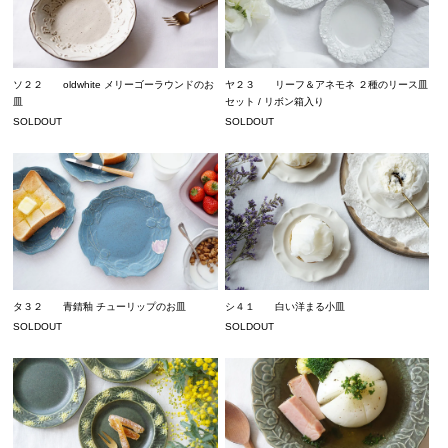
ソ２２ oldwhite メリーゴーラウンドのお
ヤ２３ リーフ＆アネモネ ２種のリース皿
皿
セット / リボン箱入り
SOLDOUT
SOLDOUT
タ３２ 青錆釉 チューリップのお皿
シ４１ 白い洋まる小皿
SOLDOUT
SOLDOUT