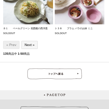
ネ１ ペールグリーン 花図鑑の西洋皿
ト３８ プラム バラのお鉢 ミニ
SOLDOUT
SOLDOUT
« Prev
Next »
135
商品中
1-50
商品