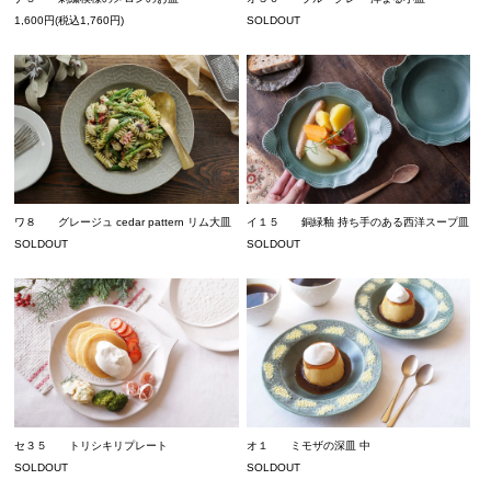
1,600円(税込1,760円)
SOLDOUT
ワ８ グレージュ cedar pattern リム大皿
イ１５ 銅緑釉 持ち手のある西洋スープ皿
SOLDOUT
SOLDOUT
セ３５ トリシキリプレート
オ１ ミモザの深皿 中
SOLDOUT
SOLDOUT