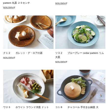
pattern 丸皿 ２５センチ
SOLDOUT
SOLDOUT
ク１２ ガレット・デ・ロアの器
ツ３２ ブルーグレー cedar pattern リム
大皿
SOLDOUT
SOLDOUT
ワ２３ ホワイト ラウンド洋皿 ドット
コ１８ チャコール 手付きお鍋皿 大