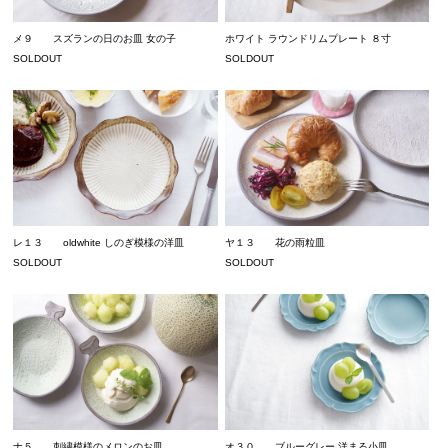
メ９ スズランの日のお皿 女の子
ホワイト ラウンドリムプレート ８寸
SOLDOUT
SOLDOUT
ヤ１３ 花の雨粒皿
レ１３ oldwhite しのぎ模様の洋皿
SOLDOUT
SOLDOUT
ナ５ 刺繍模様のメロンのお皿
オ３０ ブルーグレー 洋まる小皿