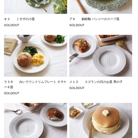
オ２ ミモザの小皿
ア６ 銅錆釉 パンジーのスープ皿
SOLDOUT
SOLDOUT
ラ３８ 白いラウンドリムプレート ６寸ケ
メ１０ スズランの日のお皿 男の子
ーキ皿
SOLDOUT
SOLDOUT