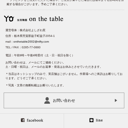
戴する場合がございます。予めご了承ください。
運営母体：株式会社よしざわ窯
住所：栃木県芳賀郡益子町益子2054-1
mail：
onthetable2002@nifty.com
TEL / FAX：0285-77-0880
電話：午前9時～午後4時受付（土・日・祝日を除く）
お問い合わせは、メールにてご連絡ください。
土・日曜・祝日は、メールのお返事・発送はお休みとさせていただきます。
＊当店はネットショップのみで、実店舗はございません。作業場へのご来訪はお断りしてお
ります。どうぞご了承ください。
＊写真・文章の無断転載はお断りいたします。
お問い合わせ