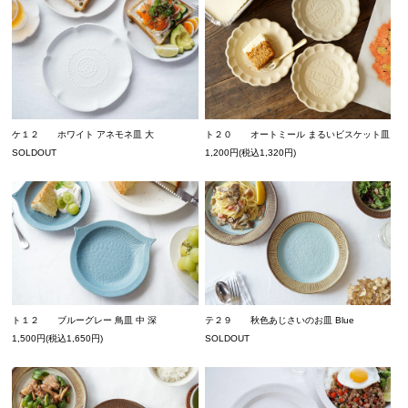
ケ１２ ホワイト アネモネ皿 大
ト２０ オートミール まるいビスケット皿
SOLDOUT
1,200円(税込1,320円)
ト１２ ブルーグレー 鳥皿 中 深
テ２９ 秋色あじさいのお皿 Blue
1,500円(税込1,650円)
SOLDOUT