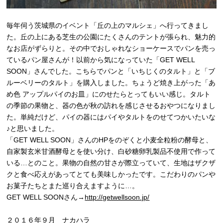
毎年伺う茨城県のイベント「丘の上のマルシェ」へ行ってきまし
た。丘の上にある芝生の公園にたくさんのテントが張られ、魅力的
なお店がずらりと。その中でおしゃれなショーケースでパンを売っ
ているパン屋さんが！以前から気になっていた「GET WELL
SOON」さんでした。こちらでパンと「いちじくのタルト」と「ブ
ルーベリーのタルト」を購入しました。ちょうど焼き上がった「あ
め色 アップルパイのお皿」にのせたらとってもいい感じ。タルト
の季節の果物と、器の色が秋の訪れを感じさせるおやつになりまし
た。単純だけど、パイの器にはパイやタルトをのせてつかいたいな
♪と思いました。
「GET WELL SOON」さんのHPをのぞくと小麦全粒粉の酵母と、
自家製玄米甘酒酵母とを使い分け、白砂糖卵乳製品不使用で作って
いる…とのこと。果物の自然の甘さが際立っていて、生地はザクザ
クと食べ応えがあってとても美味しかったです。こだわりのパンや
お菓子たちとまた巡り合えますように…。
GET WELL SOONさん→
http://getwellsoon.jp/
２０１６年９月 ナカハラ