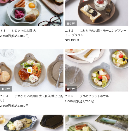
ト３ シロクマのお皿 大
ニ３２ にわとりのお皿～モーニングプレー
ト～ ブラウン
2,600円(税込2,860円)
SOLDOUT
ニ３４ ナマケモノのお皿 大（貫入/釉ヒビあ
ニ３５ ゾウのフラットボウル
り）
1,600円(税込1,760円)
2,600円(税込2,860円)