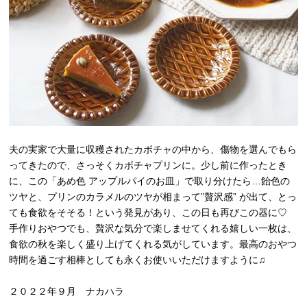
夫の実家で大量に収穫されたカボチャの中から、傷物を選んでもら
ってきたので、さっそくカボチャプリンに。少し前に作ったとき
に、この「あめ色 アップルパイのお皿」で取り分けたら…飴色の
ツヤと、プリンのカラメルのツヤが相まって”贅沢感” が出て、とっ
ても食欲をそそる！という発見があり、この日も再びこの器に♡
手作りおやつでも、贅沢な気分で楽しませてくれる嬉しい一枚は、
食欲の秋を楽しく盛り上げてくれる気がしています。最高のおやつ
時間を過ごす相棒としても永くお使いいただけますように♫
２０２２年９月 ナカハラ