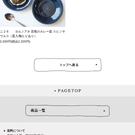
ニ２６ ヨルノアオ 恐竜のカレー皿 スピノサ
ウルス（貫入/釉ヒビあり）
2,000円(税込2,200円)
送料について