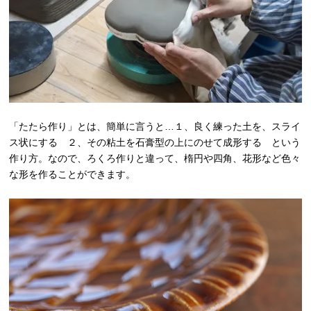
「たたら作り」とは、簡単に言うと…１、良く練った土を、スライ
ス状にする ２、その粘土を石膏型の上にのせて成形する という
作り方。なので、ろくろ作りと違って、楕円や四角、花形など色々
な形を作ることができます。