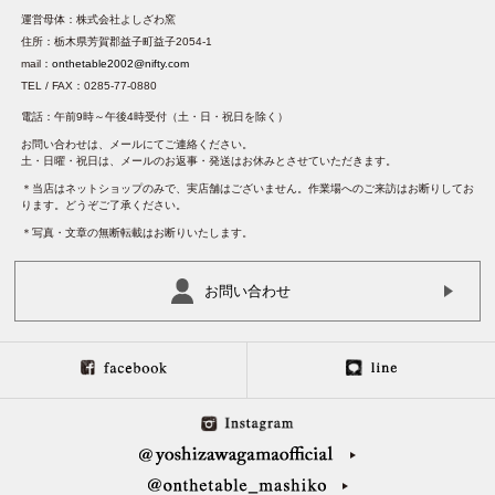
運営母体：株式会社よしざわ窯
住所：栃木県芳賀郡益子町益子2054-1
mail：
onthetable2002@nifty.com
TEL / FAX：0285-77-0880
電話：午前9時～午後4時受付（土・日・祝日を除く）
お問い合わせは、メールにてご連絡ください。
土・日曜・祝日は、メールのお返事・発送はお休みとさせていただきます。
＊当店はネットショップのみで、実店舗はございません。作業場へのご来訪はお断りしてお
ります。どうぞご了承ください。
＊写真・文章の無断転載はお断りいたします。
お問い合わせ