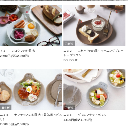
ト３ シロクマのお皿 大
ニ３２ にわとりのお皿～モーニングプレー
ト～ ブラウン
2,600円(税込2,860円)
SOLDOUT
ニ３４ ナマケモノのお皿 大（貫入/釉ヒビあ
ニ３５ ゾウのフラットボウル
り）
1,600円(税込1,760円)
2,600円(税込2,860円)