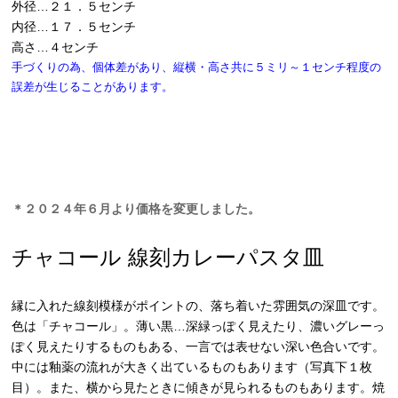
外径…２１．５センチ
内径…１７．５センチ
高さ…４センチ
手づくりの為、個体差があり、縦横・高さ共に５ミリ～１センチ程度の
誤差が生じることがあります。
＊２０２４年６月より価格を変更しました。
チャコール 線刻カレーパスタ皿
縁に入れた線刻模様がポイントの、落ち着いた雰囲気の深皿です。
色は「チャコール」。薄い黒…深緑っぽく見えたり、濃いグレーっ
ぽく見えたりするものもある、一言では表せない深い色合いです。
中には釉薬の流れが大きく出ているものもあります（写真下１枚
目）。また、横から見たときに傾きが見られるものもあります。焼