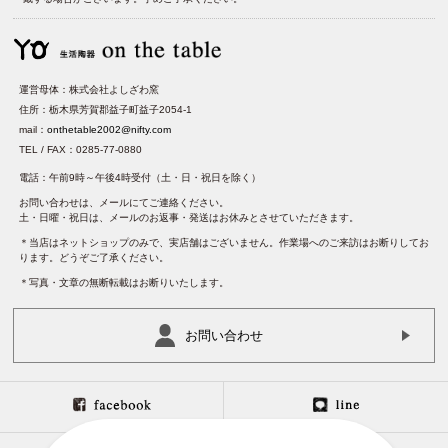
運営母体：株式会社よしざわ窯
住所：栃木県芳賀郡益子町益子2054-1
mail：
onthetable2002@nifty.com
TEL / FAX：0285-77-0880
電話：午前9時～午後4時受付（土・日・祝日を除く）
お問い合わせは、メールにてご連絡ください。
土・日曜・祝日は、メールのお返事・発送はお休みとさせていただきます。
＊当店はネットショップのみで、実店舗はございません。作業場へのご来訪はお断りしてお
ります。どうぞご了承ください。
＊写真・文章の無断転載はお断りいたします。
お問い合わせ