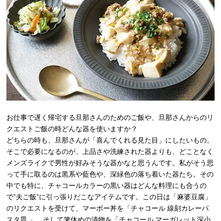
お仕事で遅く帰宅する旦那さんのためのご飯や、旦那さんからのリ
クエストご飯の時どんな器を使いますか？
どちらの時も、旦那さんが「喜んでくれる見た目」にしたいもの。
そこで必要になるのが、上品さや洗練された器よりも、どことなく
メンズライクで男性が好みそうな器かなと思うんです。私がそう思
って手に取るのは黒系や藍色や、深緑色の落ち着いた器たち。その
中でも特に、チャコールカラーの黒い器はどんな料理にも合うの
で”夫ご飯”に引っ張りだこなアイテムです。この日は「麻婆豆腐」
のリクエストを受けて、マーボー丼を「チャコール 線刻カレーパ
スタ皿 」、そして箸休めの漬物を
「チャコール マーガレット深小