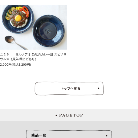
ニ２６ ヨルノアオ 恐竜のカレー皿 スピノサ
ウルス（貫入/釉ヒビあり）
2,000円(税込2,200円)