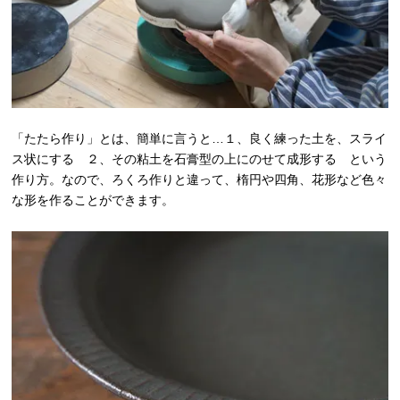
「たたら作り」とは、簡単に言うと…１、良く練った土を、スライ
ス状にする ２、その粘土を石膏型の上にのせて成形する という
作り方。なので、ろくろ作りと違って、楕円や四角、花形など色々
な形を作ることができます。