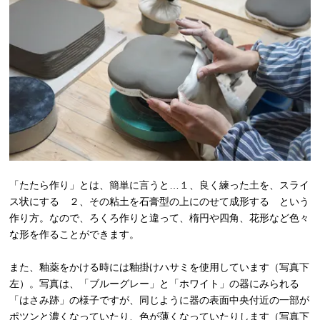
「たたら作り」とは、簡単に言うと…１、良く練った土を、スライ
ス状にする ２、その粘土を石膏型の上にのせて成形する という
作り方。なので、ろくろ作りと違って、楕円や四角、花形など色々
な形を作ることができます。
また、釉薬をかける時には釉掛けハサミを使用しています（写真下
左）。写真は、「ブルーグレー」と「ホワイト」の器にみられる
「はさみ跡」の様子ですが、同じように器の表面中央付近の一部が
ポツンと濃くなっていたり、色が薄くなっていたりします（写真下