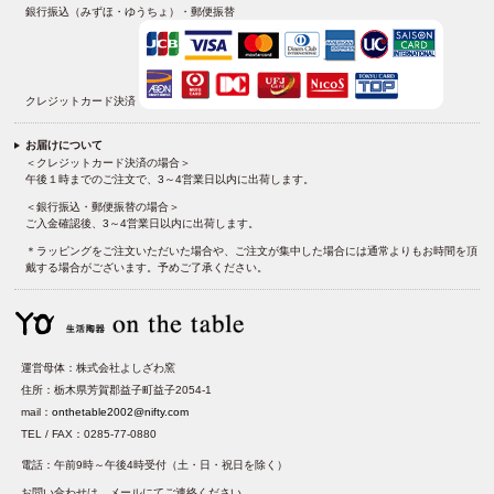
銀行振込（みずほ・ゆうちょ）・郵便振替
クレジットカード決済
お届けについて
＜クレジットカード決済の場合＞
午後１時までのご注文で、3～4営業日以内に出荷します。
＜銀行振込・郵便振替の場合＞
ご入金確認後、3～4営業日以内に出荷します。
＊ラッピングをご注文いただいた場合や、ご注文が集中した場合には通常よりもお時間を頂
戴する場合がございます。予めご了承ください。
運営母体：株式会社よしざわ窯
住所：栃木県芳賀郡益子町益子2054-1
mail：
onthetable2002@nifty.com
TEL / FAX：0285-77-0880
電話：午前9時～午後4時受付（土・日・祝日を除く）
お問い合わせは、メールにてご連絡ください。