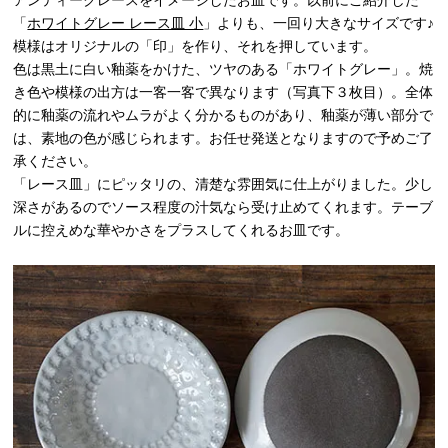
アンティークレースをイメージしたお皿です。以前にご紹介した
「
ホワイトグレー レース皿 小
」
よりも、一回り大きなサイズです♪
模様はオリジナルの「印」を作り、それを押しています。
色は黒土に白い釉薬をかけた、ツヤのある「ホワイトグレー」。焼
き色や模様の出方は一客一客で異なります（写真下３枚目）。全体
的に釉薬の流れやムラがよく分かるものがあり、釉薬が薄い部分で
は、素地の色が感じられます。お任せ発送となりますので予めご了
承ください。
「レース皿」にピッタリの、清楚な雰囲気に仕上がりました。少し
深さがあるのでソース程度の汁気なら受け止めてくれます。テーブ
ルに控えめな華やかさをプラスしてくれるお皿です。