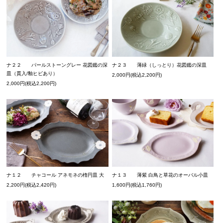
ナ２２ パールストーングレー 花図鑑の深
ナ２３ 薄緑（しっとり）花図鑑の深皿
皿（貫入/釉ヒビあり）
2,000円(税込2,200円)
2,000円(税込2,200円)
ナ１２ チャコール アネモネの楕円皿 大
ナ１３ 薄紫 白鳥と草花のオーバル小皿
2,200円(税込2,420円)
1,600円(税込1,760円)