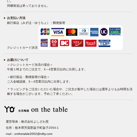
い。
同梱発送は承っておりません。
お支払い方法
銀行振込（みずほ・ゆうちょ）・郵便振替
クレジットカード決済
お届けについて
＜クレジットカード決済の場合＞
午後１時までのご注文で、3～4営業日以内に出荷します。
＜銀行振込・郵便振替の場合＞
ご入金確認後、3～4営業日以内に出荷します。
＊ラッピングをご注文いただいた場合や、ご注文が集中した場合には通常よりもお時間を頂
戴する場合がございます。予めご了承ください。
運営母体：株式会社よしざわ窯
住所：栃木県芳賀郡益子町益子2054-1
mail：
onthetable2002@nifty.com