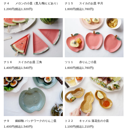
ナ４ メロンの小皿（貫入/釉ヒビあり）
ナ１５ スイカのお皿 半月
1,200円(税込1,320円)
1,600円(税込1,760円)
ナ１６ スイカのお皿 三角
ツ１１ 赤りんご小皿
1,400円(税込1,540円)
1,600円(税込1,760円)
ナ９ 銅緑釉 パッチワークのりんご皿
ト２２ キャメル 落花生の小皿
1,400円(税込1,540円)
1,100円(税込1,210円)