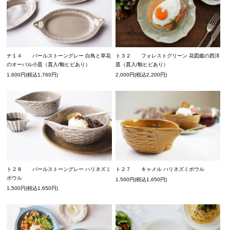
ナ１４ パールストーングレー 白鳥と草花
ト３２ フォレストグリーン 花図鑑の西洋
のオーバル小皿（貫入/釉ヒビあり）
皿（貫入/釉ヒビあり）
1,600円(税込1,760円)
2,000円(税込2,200円)
ト２８ パールストーングレー ハリネズミ
ト２７ キャメル ハリネズミボウル
ボウル
1,500円(税込1,650円)
1,500円(税込1,650円)