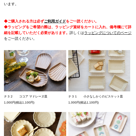
います。
◆ご購入される方は必ず
ご利用ガイド
をご一読ください。
◆ラッピングをご希望の際は、ラッピング資材をカートに入れ、備考欄にて詳
細を記載していただく必要があります。
詳しくは
ラッピングについてのページ
をご一読ください。
ナ３２ ココア マドレーヌ皿
ナ３１ 小さなしかくのビスケット皿
1,000円(税込1,100円)
1,000円(税込1,100円)