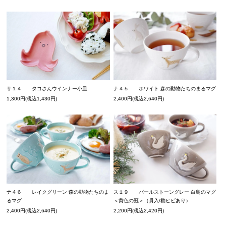
サ１４ タコさんウインナー小皿
ナ４５ ホワイト 森の動物たちのまるマグ
1,300円(税込1,430円)
2,400円(税込2,640円)
ナ４６ レイクグリーン 森の動物たちのま
ス１９ パールストーングレー 白鳥のマグ
るマグ
＜黄色の冠＞（貫入/釉ヒビあり）
2,400円(税込2,640円)
2,200円(税込2,420円)