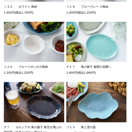
ソ３２ ホワイト 鳥鉢
ツ１８ ブルーグレー 小鳥鉢
1,600円(税込1,760円)
1,000円(税込1,100円)
ト２６ ブルーリボンの小鳥鉢
ナ１７ 鳥の親子 秘密の花園へ
1,200円(税込1,320円)
1,800円(税込1,980円)
ナ７ ヨルノアオ 鳥の親子 夜空を飛ぶの
ツ１３ 鳥と雲の皿