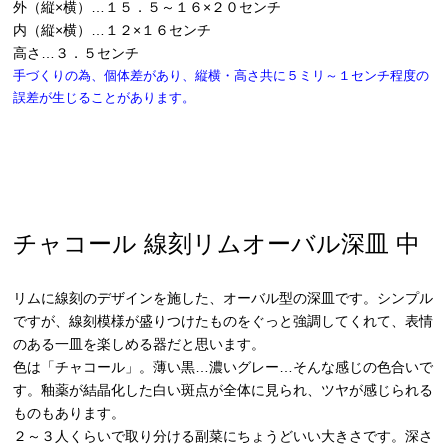
外（縦×横）…１５．５～１６×２０センチ
内（縦×横）…１２×１６センチ
高さ…３．５センチ
手づくりの為、個体差があり、縦横・高さ共に５ミリ～１センチ程度の
誤差が生じることがあります。
チャコール 線刻リムオーバル深皿 中
リムに線刻のデザインを施した、オーバル型の深皿です。シンプル
ですが、線刻模様が盛りつけたものをぐっと強調してくれて、表情
のある一皿を楽しめる器だと思います。
色は「チャコール」。薄い黒…濃いグレー…そんな感じの色合いで
す。釉薬が結晶化した白い斑点が全体に見られ、ツヤが感じられる
ものもあります。
２～３人くらいで取り分ける副菜にちょうどいい大きさです。深さ