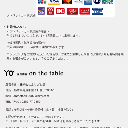
クレジットカード決済
お届けについて
＜クレジットカード決済の場合＞
午後１時までのご注文で、3～4営業日以内に出荷します。
＜銀行振込・郵便振替の場合＞
ご入金確認後、3～4営業日以内に出荷します。
＊ラッピングをご注文いただいた場合や、ご注文が集中した場合には通常よりもお時間を頂
戴する場合がございます。予めご了承ください。
運営母体：株式会社よしざわ窯
住所：栃木県芳賀郡益子町益子2054-1
mail：
onthetable2002@nifty.com
TEL / FAX：0285-77-0880
電話：午前9時～午後4時受付（土・日・祝日を除く）
お問い合わせは、メールにてご連絡ください。
土・日曜・祝日は、メールのお返事・発送はお休みとさせていただきます。