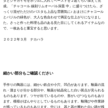
タとジャガイモをボウルに入れてペーストを２匙ぐらい加えて完
成。「チャコール 線刻リムオーバル深皿 中」に盛りつけたら、ざ
っくり混ぜただけのパスタも上品な雰囲気に♪ おまけにチャコール
とバジルの緑色が、大人な色合わせで満足な仕上がりになりまし
た。さっと作った料理も品のある見た目にしてくれるアイテムなの
で、一枚あると重宝すると思います。
２０２２年３月 ナカハラ
細かい部分もご確認ください
手作りの陶器には、細かい鉄点や小穴、凹凸があります。釉薬の流
れ・溜まりが分かる部分や、釉薬が結晶化した白い斑点が見られる
ものもあります。ツヤが出ているものや、形がいびつなものもあり
ます。模様がぼんやりとしているものもあります。釉飛びや作業跡
が残っているものもあります。中には、器と器が擦れた白い跡が残