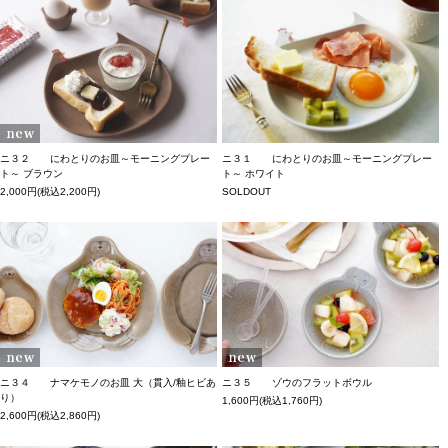
ニ３１ にわとりのお皿～モーニングプレー
ニ３２ にわとりのお皿～モーニングプレー
ト～ ホワイト
ト～ ブラウン
SOLDOUT
2,000円(税込2,200円)
ニ３４ ナマケモノのお皿 大（貫入/釉ヒビあ
ニ３５ ゾウのフラットボウル
り）
1,600円(税込1,760円)
2,600円(税込2,860円)