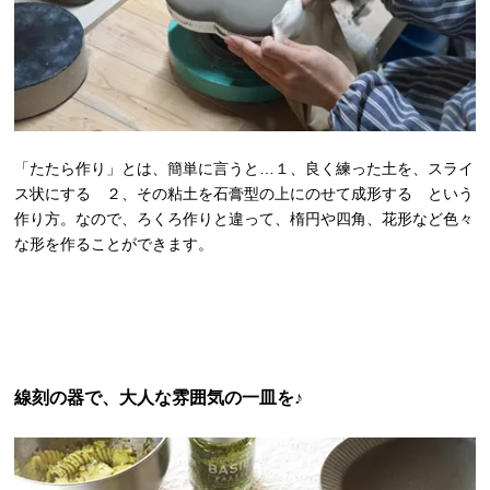
「たたら作り」とは、簡単に言うと…１、良く練った土を、スライ
ス状にする ２、その粘土を石膏型の上にのせて成形する という
作り方。なので、ろくろ作りと違って、楕円や四角、花形など色々
な形を作ることができます。
線刻の器で、大人な雰囲気の一皿を♪