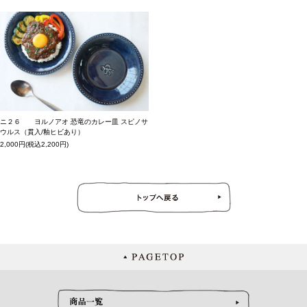
ニ２６ ヨルノアオ 恐竜のカレー皿 スピノサ
ウルス（貫入/釉ヒビあり）
2,000円(税込2,200円)