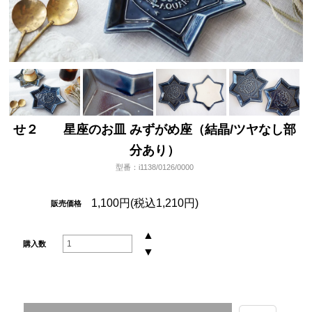
せ２ 星座のお皿 みずがめ座（結晶/ツヤなし部
分あり）
型番：i1138/0126/0000
1,100円(税込1,210円)
販売価格
▲
購入数
▼