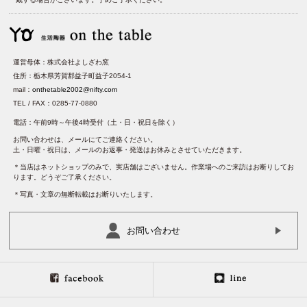
運営母体：株式会社よしざわ窯
住所：栃木県芳賀郡益子町益子2054-1
mail：
onthetable2002@nifty.com
TEL / FAX：0285-77-0880
電話：午前9時～午後4時受付（土・日・祝日を除く）
お問い合わせは、メールにてご連絡ください。
土・日曜・祝日は、メールのお返事・発送はお休みとさせていただきます。
＊当店はネットショップのみで、実店舗はございません。作業場へのご来訪はお断りしてお
ります。どうぞご了承ください。
＊写真・文章の無断転載はお断りいたします。
お問い合わせ