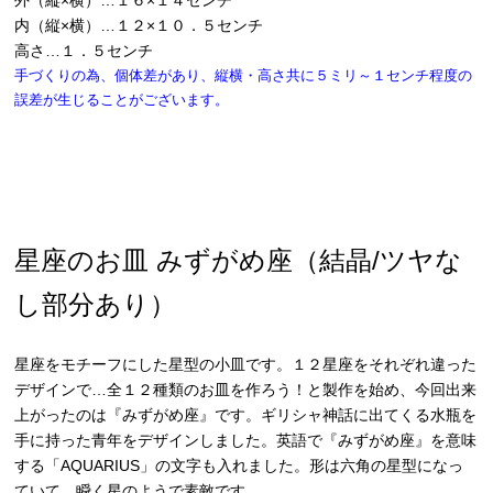
外（縦×横）…１６×１４センチ
内（縦×横）…１２×１０．５センチ
高さ…１．５センチ
手づくりの為、個体差があり、縦横・高さ共に５ミリ～１センチ程度の
誤差が生じることがございます。
星座のお皿 みずがめ座（結晶/ツヤな
し部分あり）
星座をモチーフにした星型の小皿です。１２星座をそれぞれ違った
デザインで…全１２種類のお皿を作ろう！と製作を始め、今回出来
上がったのは『みずがめ座』です。ギリシャ神話に出てくる水瓶を
手に持った青年をデザインしました。英語で『みずがめ座』を意味
する「AQUARIUS」の文字も入れました。形は六角の星型になっ
ていて、瞬く星のようで素敵です。