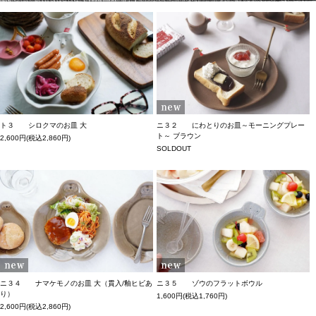
ト３ シロクマのお皿 大
ニ３２ にわとりのお皿～モーニングプレー
ト～ ブラウン
2,600円(税込2,860円)
SOLDOUT
ニ３４ ナマケモノのお皿 大（貫入/釉ヒビあ
ニ３５ ゾウのフラットボウル
り）
1,600円(税込1,760円)
2,600円(税込2,860円)