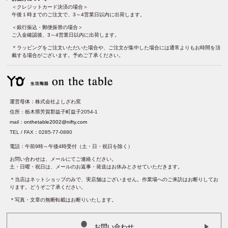
＜クレジットカード決済の場合＞
午後１時までのご注文で、3～4営業日以内に出荷します。
＜銀行振込・郵便振替の場合＞
ご入金確認後、3～4営業日以内に出荷します。
＊ラッピングをご注文いただいた場合や、ご注文が集中した場合には通常よりもお時間を頂
戴する場合がございます。予めご了承ください。
運営母体：株式会社よしざわ窯
住所：栃木県芳賀郡益子町益子2054-1
mail：
onthetable2002@nifty.com
TEL / FAX：0285-77-0880
電話：午前9時～午後4時受付（土・日・祝日を除く）
お問い合わせは、メールにてご連絡ください。
土・日曜・祝日は、メールのお返事・発送はお休みとさせていただきます。
＊当店はネットショップのみで、実店舗はございません。作業場へのご来訪はお断りしてお
ります。どうぞご了承ください。
＊写真・文章の無断転載はお断りいたします。
お問い合わせ