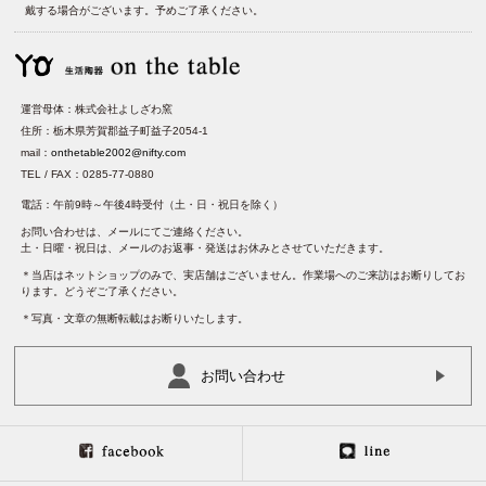
戴する場合がございます。予めご了承ください。
運営母体：株式会社よしざわ窯
住所：栃木県芳賀郡益子町益子2054-1
mail：
onthetable2002@nifty.com
TEL / FAX：0285-77-0880
電話：午前9時～午後4時受付（土・日・祝日を除く）
お問い合わせは、メールにてご連絡ください。
土・日曜・祝日は、メールのお返事・発送はお休みとさせていただきます。
＊当店はネットショップのみで、実店舗はございません。作業場へのご来訪はお断りしてお
ります。どうぞご了承ください。
＊写真・文章の無断転載はお断りいたします。
お問い合わせ