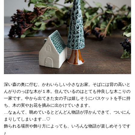
深い森の奥に佇む、かわいらしい小さなお家。そばには背の高いと
んがりのっぽな木が１本。住んでいるのはとても仲良しな木こりの
一家です。中から出てきた女の子は嬉しそうにバスケットを手に持
ち、木の実やお花を摘みに出かけていきます。
…なぁんて、眺めているとどんどん物語が浮かんできて、ついにん
まりしてしまいます…♡
飾られる場所や飾り方によっても、いろんな物語が楽しめそうです
♪