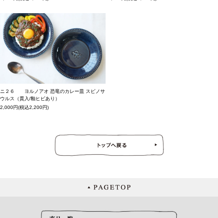
ニ２６ ヨルノアオ 恐竜のカレー皿 スピノサ
ウルス（貫入/釉ヒビあり）
2,000円(税込2,200円)