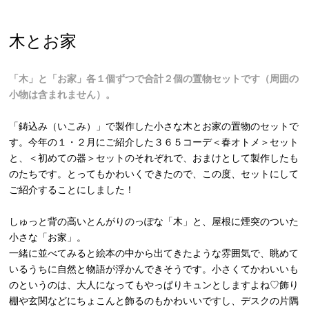
木とお家
「木」と「お家」各１個ずつで合計２個の置物セットです（周囲の
小物は含まれません）。
「鋳込み（いこみ）」で製作した小さな木とお家の置物のセットで
す。今年の１・２月にご紹介した３６５コーデ＜春オトメ＞セット
と、＜初めての器＞セットのそれぞれで、おまけとして製作したも
のたちです。とってもかわいくできたので、この度、セットにして
ご紹介することにしました！
しゅっと背の高いとんがりのっぽな「木」と、屋根に煙突のついた
小さな「お家」。
一緒に並べてみると絵本の中から出てきたような雰囲気で、眺めて
いるうちに自然と物語が浮かんできそうです。小さくてかわいいも
のというのは、大人になってもやっぱりキュンとしますよね♡飾り
棚や玄関などにちょこんと飾るのもかわいいですし、デスクの片隅