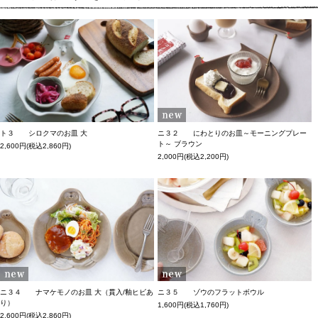
ト３ シロクマのお皿 大
ニ３２ にわとりのお皿～モーニングプレー
ト～ ブラウン
2,600円(税込2,860円)
2,000円(税込2,200円)
ニ３４ ナマケモノのお皿 大（貫入/釉ヒビあ
ニ３５ ゾウのフラットボウル
り）
1,600円(税込1,760円)
2,600円(税込2,860円)