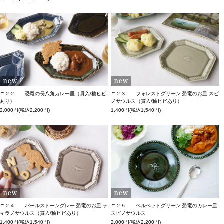
ニ２２ 恐竜の長八角カレー皿（貫入/釉ヒビ
ニ２３ フォレストグリーン 恐竜のお皿 スピ
あり）
ノサウルス（貫入/釉ヒビあり）
2,000円(税込2,200円)
1,400円(税込1,540円)
ニ２４ パールストーングレー 恐竜のお皿 テ
ニ２５ ベルベットグリーン 恐竜のカレー皿
ィラノサウルス（貫入/釉ヒビあり）
スピノサウルス
1,400円(税込1,540円)
2,000円(税込2,200円)