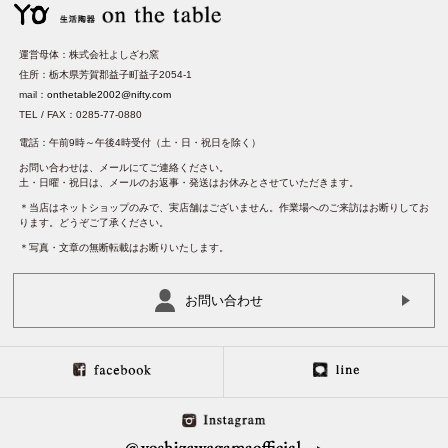
運営母体：株式会社よしざわ窯
住所：栃木県芳賀郡益子町益子2054-1
mail：
onthetable2002@nifty.com
TEL / FAX：0285-77-0880
電話：午前9時～午後4時受付（土・日・祝日を除く）
お問い合わせは、メールにてご連絡ください。
土・日曜・祝日は、メールのお返事・発送はお休みとさせていただきます。
＊当店はネットショップのみで、実店舗はございません。作業場へのご来訪はお断りしてお
ります。どうぞご了承ください。
＊写真・文章の無断転載はお断りいたします。
お問い合わせ