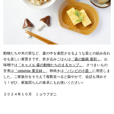
動物たちや木の実など、森の中を連想させるような器との組み合わ
せも楽しい箸置きです。炊き込みごはんは
「森の飯碗 着彩」
、お
味噌汁は
「キャメル 森の動物たちのまるカップ」
、さつまいもの
甘煮は
「oldwhite 栗豆鉢」
、卵焼きは
「バンビの小皿」
に用意しま
した。ご家族分をそろえて複数並べると賑やかで、会話も弾みそ
う！ぜひ、家族団らんの食卓にもお使いください♪
２０２４年１０月 ミョウブダニ