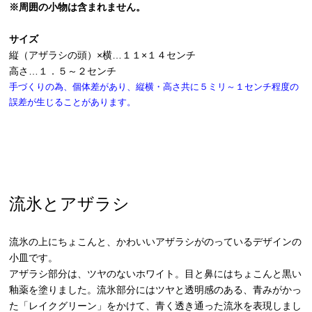
※周囲の小物は含まれません。
サイズ
縦（アザラシの頭）×横…１１×１４センチ
高さ…１．５～２センチ
手づくりの為、個体差があり、縦横・高さ共に５ミリ～１センチ程度の
誤差が生じることがあります。
流氷とアザラシ
流氷の上にちょこんと、かわいいアザラシがのっているデザインの
小皿です。
アザラシ部分は、ツヤのないホワイト。目と鼻にはちょこんと黒い
釉薬を塗りました。流氷部分にはツヤと透明感のある、青みがかっ
た「レイクグリーン」をかけて、青く透き通った流氷を表現しまし