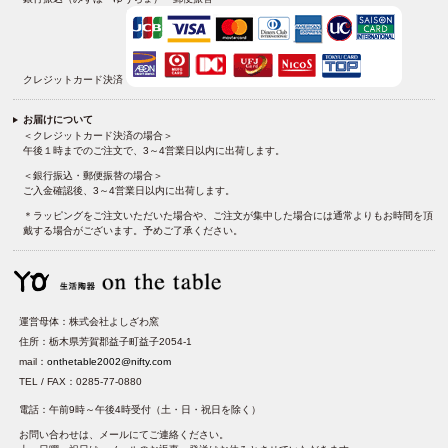
クレジットカード決済
お届けについて
＜クレジットカード決済の場合＞
午後１時までのご注文で、3～4営業日以内に出荷します。
＜銀行振込・郵便振替の場合＞
ご入金確認後、3～4営業日以内に出荷します。
＊ラッピングをご注文いただいた場合や、ご注文が集中した場合には通常よりもお時間を頂
戴する場合がございます。予めご了承ください。
運営母体：株式会社よしざわ窯
住所：栃木県芳賀郡益子町益子2054-1
mail：
onthetable2002@nifty.com
TEL / FAX：0285-77-0880
電話：午前9時～午後4時受付（土・日・祝日を除く）
お問い合わせは、メールにてご連絡ください。