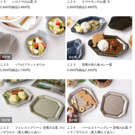
ト３ シロクマのお皿 大
ニ３４ ナマケモノのお皿 大
2,600円(税込2,860円)
2,600円(税込2,860円)
ニ３５ ゾウのフラットボウル
ニ２２ 恐竜の長八角カレー皿
1,600円(税込1,760円)
2,000円(税込2,200円)
ニ２３ フォレストグリーン 恐竜のお皿 スピ
ニ２４ パールストーングレー 恐竜のお皿 テ
ノサウルス（貫入/釉ヒビあり）
ィラノサウルス（貫入/釉ヒビあり）