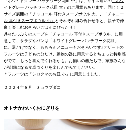
「ホワイトグレー パッチワーク花皿 中」は、サイズ違いの
「ホワ
イトグレー パッチワーク花皿 大」
のご用意もあります。同じく２
サイズ展開の
「チャコール 耳付きスープボウル 大」
、
「チャコー
ル 耳付きスープボウル 小」
とそれぞれ組み合わせると、親子で仲
良く楽しむおそろいごはんにぴったり！
具材たっぷりのスープを「チャコール 耳付きスープボウル」に用
意して、サラダやパンは「ホワイトグレー パッチワーク花皿」
に。器だけでなく、もちろんメニューもおそろいです♪デザートの
フルーツは子どもの分だけ、動物の器に用意するとちょっと特別感
がでて、もっと喜んでくれるかも。お揃いの器たちで、家族みんな
が笑顔になる食卓づくりを楽しんでみてください。
＊フルーツは
「シロクマのお皿 小」
に用意しました。
２０２４年８月 ミョウブダニ
オトナかわいくおにぎりを