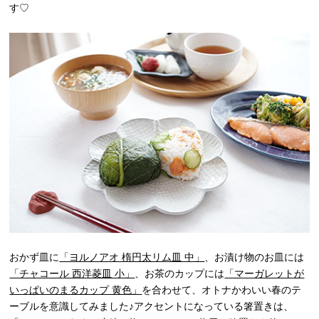
す♡
おかず皿に
「ヨルノアオ 楕円太リム皿 中」
、お漬け物のお皿には
「チャコール 西洋菱皿 小」
、お茶のカップには
「マーガレットが
いっぱいのまるカップ 黄色」
を合わせて、オトナかわいい春のテ
ーブルを意識してみました♪アクセントになっている箸置きは、