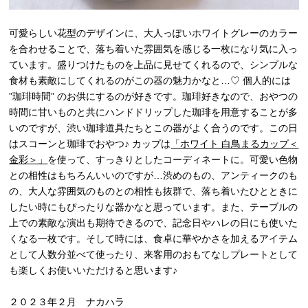
可愛らしい花型のデザインに、大人っぽいホワイトグレーのカラー
を合わせることで、落ち着いた雰囲気を感じる一枚になり気に入っ
ています。盛りつけたものを上品に見せてくれるので、シンプルな
食材も素敵にしてくれるのがこの器の魅力かなと…♡ 個人的には
”珈琲時間” のお供にするのが好きです。珈琲好きなので、おやつの
時間に甘いものと共にハンドドリップした珈琲を用意することが多
いのですが、渋い珈琲道具たちとこの器がよく合うのです。この日
はスコーンと珈琲でおやつ♪ カップは
「ホワイト 白鳥まるカップ＜
金彩＞」
を使って、すっきりとしたコーディネートに。可愛い色物
との相性はもちろんいいのですが…渋めのもの、アンティークのも
の、大人な雰囲気のものとの相性も抜群で、落ち着いたひとときに
したい時にもぴったりな器かなと思っています。また、テーブルの
上での素敵な演出も期待できるので、記念日やハレの日にも使いた
くなる一枚です。そして時には、食卓に華やかさを加えるアイテム
として人数分並べて使ったり、来客用のおもてなしプレートとして
も楽しくお使いいただけると思います♪
２０２３年２月 ナカハラ