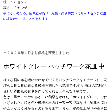
径…１８センチ
高さ…２センチ
手づくりのため、個体差があり、縦横・高さ共に５ミリ～１センチ程度
の誤差が生じることがあります。
＊２０２６年１月より価格を変更しました。
ホワイトグレー パッチワーク花皿 中
様々な柄の布を縫い合わせてつくるパッチワークをモチーフに、花
びら１枚１枚に異なる模様を施したお花皿です♪丸い曲線の花形が
優しい雰囲気の食卓を作ってくれる…そんな１枚です。
色は、黒土にツヤのある白い釉薬をかけた「ホワイトグレー」で仕
上げました。焼き色や模様の出方は一客一客で異なり、釉薬の流れ
やムラがよく分かるものもあります。また、縁の仕上がりや高さに