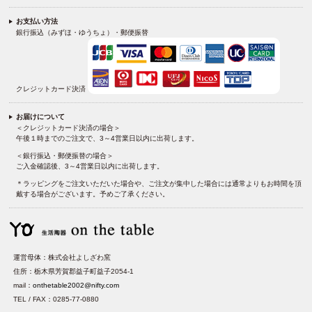
お支払い方法
銀行振込（みずほ・ゆうちょ）・郵便振替
クレジットカード決済
お届けについて
＜クレジットカード決済の場合＞
午後１時までのご注文で、3～4営業日以内に出荷します。
＜銀行振込・郵便振替の場合＞
ご入金確認後、3～4営業日以内に出荷します。
＊ラッピングをご注文いただいた場合や、ご注文が集中した場合には通常よりもお時間を頂
戴する場合がございます。予めご了承ください。
運営母体：株式会社よしざわ窯
住所：栃木県芳賀郡益子町益子2054-1
mail：
onthetable2002@nifty.com
TEL / FAX：0285-77-0880