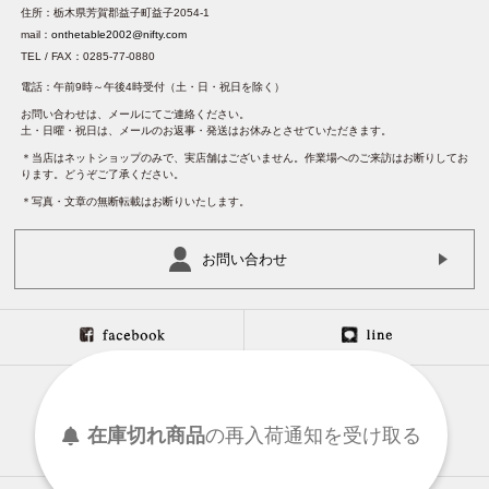
住所：栃木県芳賀郡益子町益子2054-1
mail：
onthetable2002@nifty.com
TEL / FAX：0285-77-0880
電話：午前9時～午後4時受付（土・日・祝日を除く）
お問い合わせは、メールにてご連絡ください。
土・日曜・祝日は、メールのお返事・発送はお休みとさせていただきます。
＊当店はネットショップのみで、実店舗はございません。作業場へのご来訪はお断りしてお
ります。どうぞご了承ください。
＊写真・文章の無断転載はお断りいたします。
お問い合わせ
在庫切れ商品
の
再入荷
通知を
受け取る