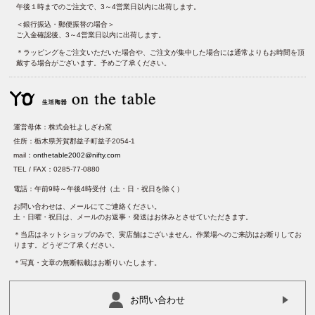
午後１時までのご注文で、3～4営業日以内に出荷します。
＜銀行振込・郵便振替の場合＞
ご入金確認後、3～4営業日以内に出荷します。
＊ラッピングをご注文いただいた場合や、ご注文が集中した場合には通常よりもお時間を頂
戴する場合がございます。予めご了承ください。
運営母体：株式会社よしざわ窯
住所：栃木県芳賀郡益子町益子2054-1
mail：
onthetable2002@nifty.com
TEL / FAX：0285-77-0880
電話：午前9時～午後4時受付（土・日・祝日を除く）
お問い合わせは、メールにてご連絡ください。
土・日曜・祝日は、メールのお返事・発送はお休みとさせていただきます。
＊当店はネットショップのみで、実店舗はございません。作業場へのご来訪はお断りしてお
ります。どうぞご了承ください。
＊写真・文章の無断転載はお断りいたします。
お問い合わせ