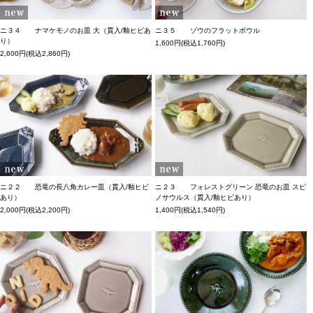
ニ３４ ナマケモノのお皿 大（貫入/釉ヒビあ
ニ３５ ゾウのフラットボウル
り）
1,600円(税込1,760円)
2,600円(税込2,860円)
ニ２２ 恐竜の長八角カレー皿（貫入/釉ヒビ
ニ２３ フォレストグリーン 恐竜のお皿 スピ
あり）
ノサウルス（貫入/釉ヒビあり）
2,000円(税込2,200円)
1,400円(税込1,540円)