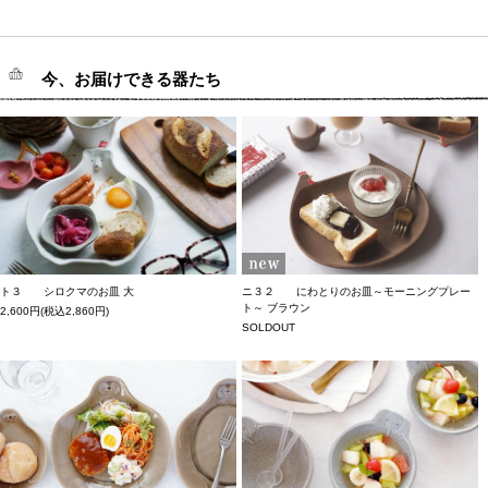
今、お届けできる器たち
ト３ シロクマのお皿 大
ニ３２ にわとりのお皿～モーニングプレー
ト～ ブラウン
2,600円(税込2,860円)
SOLDOUT