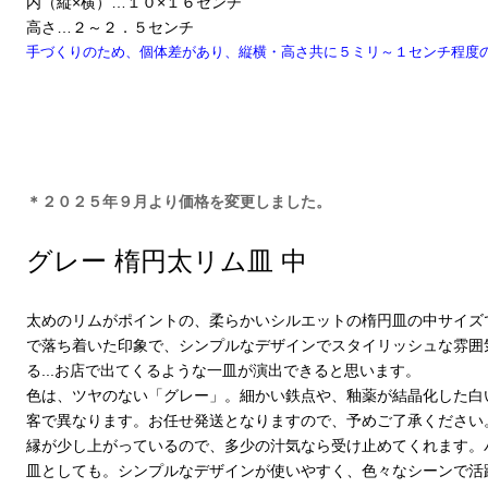
内（縦×横）…１０×１６センチ
高さ…２～２．５センチ
手づくりのため、個体差があり、縦横・高さ共に５ミリ～１センチ程度
＊２０２５年９月より価格を変更しました。
グレー 楕円太リム皿 中
太めのリムがポイントの、柔らかいシルエットの楕円皿の中サイズ
で落ち着いた印象で、シンプルなデザインでスタイリッシュな雰囲
る...お店で出てくるような一皿が演出できると思います。
色は、ツヤのない「グレー」。細かい鉄点や、釉薬が結晶化した白
客で異なります。お任せ発送となりますので、予めご了承ください
縁が少し上がっているので、多少の汁気なら受け止めてくれます。
皿としても。シンプルなデザインが使いやすく、色々なシーンで活