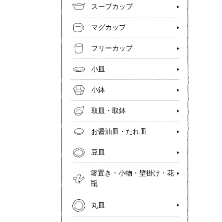
スープカップ
マグカップ
フリーカップ
小皿
小鉢
取皿・取鉢
お醤油皿・たれ皿
豆皿
箸置き・小物・壁掛け・花
瓶
丸皿