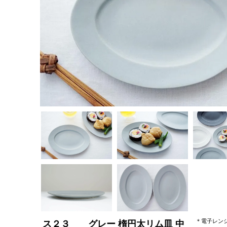
＊電子レン
ス２３ グレー 楕円太リム皿 中