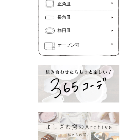
正角皿
長角皿
楕円皿
オーブン可