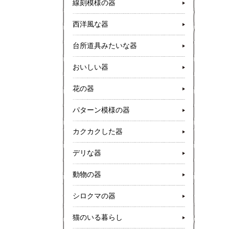
線刻模様の器
西洋風な器
台所道具みたいな器
おいしい器
花の器
パターン模様の器
カクカクした器
デリな器
動物の器
シロクマの器
猫のいる暮らし