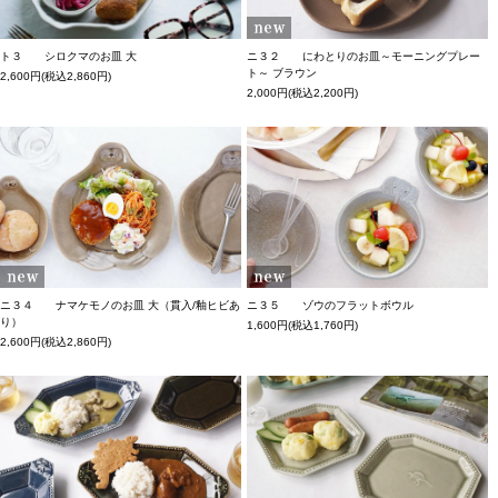
ト３ シロクマのお皿 大
ニ３２ にわとりのお皿～モーニングプレー
ト～ ブラウン
2,600円(税込2,860円)
2,000円(税込2,200円)
ニ３４ ナマケモノのお皿 大（貫入/釉ヒビあ
ニ３５ ゾウのフラットボウル
り）
1,600円(税込1,760円)
2,600円(税込2,860円)