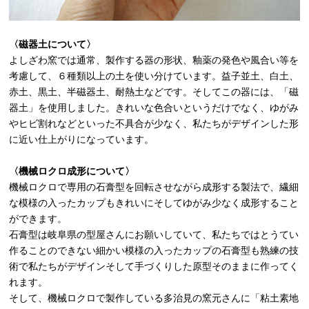
〈磁器土について〉
よしざわ窯では通常、製作する器の形状、釉薬の発色や風合い等を
考慮して、６種類以上の土を使い分けています。益子並土、白土、
赤土、黒土、半磁器土、耐熱土などです。そしてこの器には、「磁
器土」を使用しました。きれいな色合いというだけでなく、ゆがみ
やヒビ割れなどといった不具合が少なく、私たちがデザインした形
に近い仕上がりになっています。
〈機械ロクロ成形について〉
機械ロクロで専用の石膏型を回転させながら成形する製法で、繊細
な模様の入ったカップもきれいにそしてゆがみ少なく成形すること
ができます。
石膏型は岐阜県の型屋さんにお願いしていて、私たちではとうてい
作ることのできない細かい模様の入ったカップの石膏型も熟練の技
術で私たちがデザインそして手づくりした原型そのままに作ってく
れます。
そして、機械ロクロで製作している多治見の窯元さんに「粘土素地