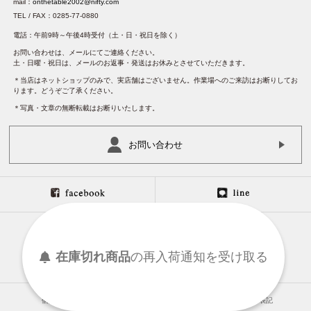
mail：
onthetable2002@nifty.com
TEL / FAX：0285-77-0880
電話：午前9時～午後4時受付（土・日・祝日を除く）
お問い合わせは、メールにてご連絡ください。
土・日曜・祝日は、メールのお返事・発送はお休みとさせていただきます。
＊当店はネットショップのみで、実店舗はございません。作業場へのご来訪はお断りしてお
ります。どうぞご了承ください。
＊写真・文章の無断転載はお断りいたします。
お問い合わせ
在庫切れ商品
の
再入荷
通知を
受け取る
個人情報保護について
特定商取引法に基づく表記