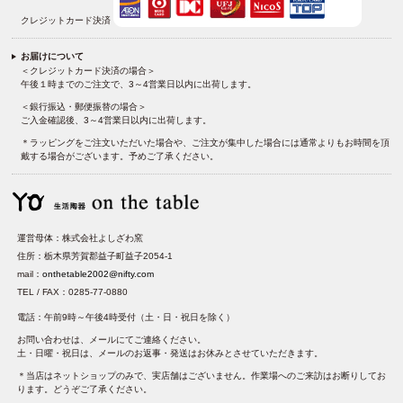
クレジットカード決済
お届けについて
＜クレジットカード決済の場合＞
午後１時までのご注文で、3～4営業日以内に出荷します。
＜銀行振込・郵便振替の場合＞
ご入金確認後、3～4営業日以内に出荷します。
＊ラッピングをご注文いただいた場合や、ご注文が集中した場合には通常よりもお時間を頂
戴する場合がございます。予めご了承ください。
運営母体：株式会社よしざわ窯
住所：栃木県芳賀郡益子町益子2054-1
mail：
onthetable2002@nifty.com
TEL / FAX：0285-77-0880
電話：午前9時～午後4時受付（土・日・祝日を除く）
お問い合わせは、メールにてご連絡ください。
土・日曜・祝日は、メールのお返事・発送はお休みとさせていただきます。
＊当店はネットショップのみで、実店舗はございません。作業場へのご来訪はお断りしてお
ります。どうぞご了承ください。