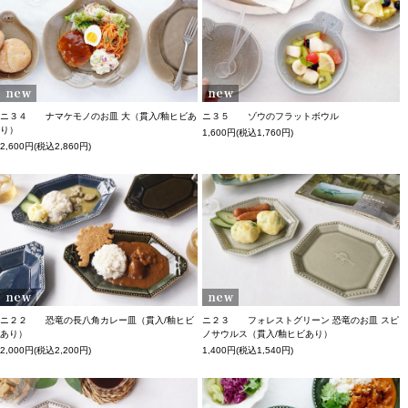
ニ３４ ナマケモノのお皿 大（貫入/釉ヒビあ
ニ３５ ゾウのフラットボウル
り）
1,600円(税込1,760円)
2,600円(税込2,860円)
ニ２２ 恐竜の長八角カレー皿（貫入/釉ヒビ
ニ２３ フォレストグリーン 恐竜のお皿 スピ
あり）
ノサウルス（貫入/釉ヒビあり）
2,000円(税込2,200円)
1,400円(税込1,540円)