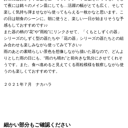
て夜には銘々のメイン皿にしても…活躍の幅がとても広く、そして
楽しく気持ち弾ませながら使ってもらえる一枚かなと思います。こ
の日は朝食のシーンに。朝に使うと、楽しい一日が始まりそうな予
感もしておすすめです♪♪
また器の柄の“花”や”雨粒”にリンクさせて、「くもとしずくの器」
シリーズのしずく型の器たちや「花の器」シリーズの器たちとの組
み合わせも楽しみながら使ってみて下さい♪
雨のあとの素晴らしい景色を想像しながら描いた器なので、どんよ
りとした雨の日にも、“雨のち晴れ”と前向きな気分にさせてくれそ
うです。また、食べ進めると見えてくる雨粒模様を観察しながら使
うのも楽しくておすすめです。
２０２１年７月 ナカハラ
細かい部分もご確認ください