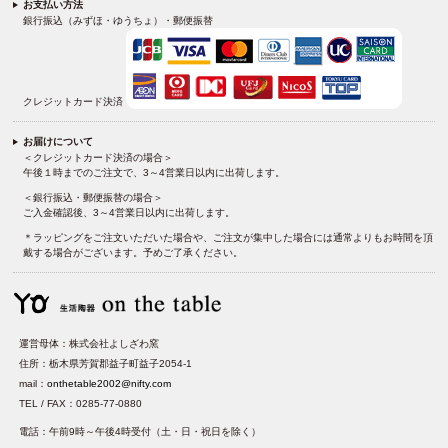
お支払い方法
銀行振込（みずほ・ゆうちょ）・郵便振替
クレジットカード決済
お届けについて
＜クレジットカード決済の場合＞
午後１時までのご注文で、3～4営業日以内に出荷します。
＜銀行振込・郵便振替の場合＞
ご入金確認後、3～4営業日以内に出荷します。
＊ラッピングをご注文いただいた場合や、ご注文が集中した場合には通常よりもお時間を頂
戴する場合がございます。予めご了承ください。
運営母体：株式会社よしざわ窯
住所：栃木県芳賀郡益子町益子2054-1
mail：
onthetable2002@nifty.com
TEL / FAX：0285-77-0880
電話：午前9時～午後4時受付（土・日・祝日を除く）