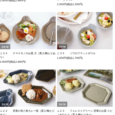
2,600円(税込2,860円)
2,000円(税込2,200円)
ニ３４ ナマケモノのお皿 大（貫入/釉ヒビあ
ニ３５ ゾウのフラットボウル
り）
1,600円(税込1,760円)
2,600円(税込2,860円)
ニ２２ 恐竜の長八角カレー皿（貫入/釉ヒビ
ニ２３ フォレストグリーン 恐竜のお皿 スピ
あり）
ノサウルス（貫入/釉ヒビあり）