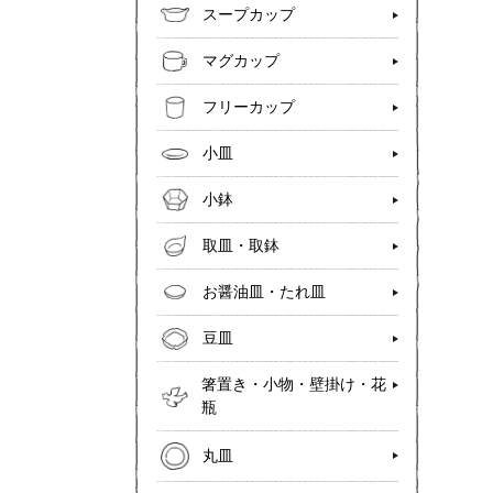
スープカップ
マグカップ
フリーカップ
小皿
小鉢
取皿・取鉢
お醤油皿・たれ皿
豆皿
箸置き・小物・壁掛け・花
瓶
丸皿