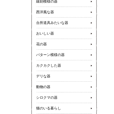
線刻模様の器
西洋風な器
台所道具みたいな器
おいしい器
花の器
パターン模様の器
カクカクした器
デリな器
動物の器
シロクマの器
猫のいる暮らし