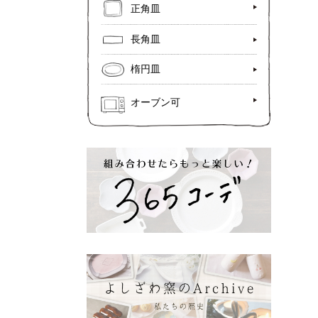
正角皿
長角皿
楕円皿
オーブン可