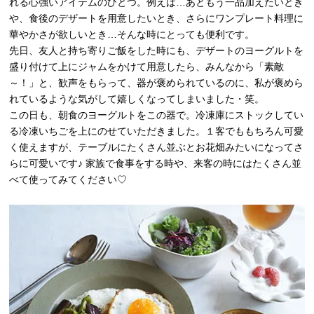
れる心強いアイテムのひとつ。例えば…あともう一品加えたいとき
や、食後のデザートを用意したいとき、さらにワンプレート料理に
華やかさが欲しいとき…そんな時にとっても便利です。
先日、友人と持ち寄りご飯をした時にも、デザートのヨーグルトを
盛り付けて上にジャムをかけて用意したら、みんなから「素敵
～！」と、歓声をもらって、器が褒められているのに、私が褒めら
れているような気がして嬉しくなってしまいました・笑。
この日も、朝食のヨーグルトをこの器で。冷凍庫にストックしてい
る冷凍いちごを上にのせていただきました。１客でももちろん可愛
く使えますが、テーブルにたくさん並ぶとお花畑みたいになってさ
らに可愛いです♪ 家族で食事をする時や、来客の時にはたくさん並
べて使ってみてください♡