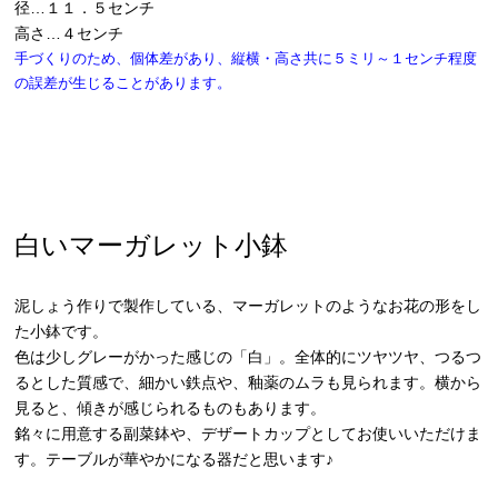
径…１１．５センチ
高さ…４センチ
手づくりのため、個体差があり、縦横・高さ共に５ミリ～１センチ程度
の誤差が生じることがあります。
白いマーガレット小鉢
泥しょう作りで製作している、マーガレットのようなお花の形をし
た小鉢です。
色は少しグレーがかった感じの「白」。全体的にツヤツヤ、つるつ
るとした質感で、細かい鉄点や、釉薬のムラも見られます。横から
見ると、傾きが感じられるものもあります。
銘々に用意する副菜鉢や、デザートカップとしてお使いいただけま
す。テーブルが華やかになる器だと思います♪