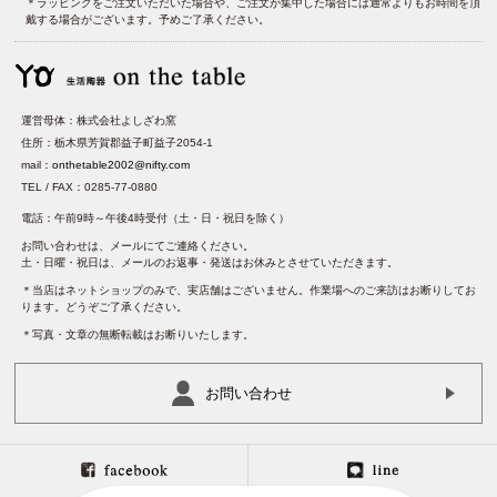
＊ラッピングをご注文いただいた場合や、ご注文が集中した場合には通常よりもお時間を頂
戴する場合がございます。予めご了承ください。
運営母体：株式会社よしざわ窯
住所：栃木県芳賀郡益子町益子2054-1
mail：
onthetable2002@nifty.com
TEL / FAX：0285-77-0880
電話：午前9時～午後4時受付（土・日・祝日を除く）
お問い合わせは、メールにてご連絡ください。
土・日曜・祝日は、メールのお返事・発送はお休みとさせていただきます。
＊当店はネットショップのみで、実店舗はございません。作業場へのご来訪はお断りしてお
ります。どうぞご了承ください。
＊写真・文章の無断転載はお断りいたします。
お問い合わせ