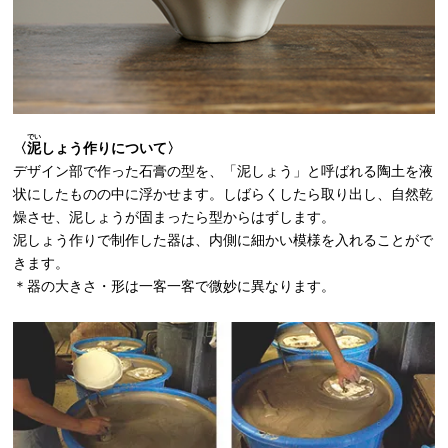
でい
〈
泥
しょう作りについて〉
デザイン部で作った石膏の型を、「泥しょう」と呼ばれる陶土を液
状にしたものの中に浮かせます。しばらくしたら取り出し、自然乾
燥させ、泥しょうが固まったら型からはずします。
泥しょう作りで制作した器は、内側に細かい模様を入れることがで
きます。
＊器の大きさ・形は一客一客で微妙に異なります。