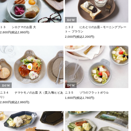
ト３ シロクマのお皿 大
ニ３２ にわとりのお皿～モーニングプレー
ト～ ブラウン
2,600円(税込2,860円)
2,000円(税込2,200円)
ニ３４ ナマケモノのお皿 大（貫入/釉ヒビあ
ニ３５ ゾウのフラットボウル
り）
1,600円(税込1,760円)
2,600円(税込2,860円)