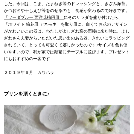
した。今回は、ごま、たまねぎ等のドレッシングと、きざみ海苔。
かつお節や干しえび等をのせるのも、食感が変わるので好きです。
「ソーダブルー 西洋花楕円皿」
にそのサラダを盛り付けたら、
「ホワイト 輪花皿 アネモネ」を取り皿に。白くてお花のデザイン
がかわいいこの器は、わたしがよしざわ窯の面接に来た時に、よし
ざわさん夫妻からいただいた思い出のある器。きれいにラッピング
されていて、とっても可愛くて嬉しかったのです♪サイズも色も使
いやすいので、我が家では頻繁にテーブルに並びます。プレゼント
にもおすすめの一客です！
２０１９年６月 カワハラ
プリンを頂くときに♪