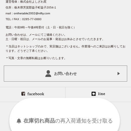
運営母体：株式会社よしざわ窯
住所：栃木県芳賀郡益子町益子2054-1
mail：
onthetable2002@nifty.com
TEL / FAX：0285-77-0880
電話：午前9時～午後4時受付（土・日・祝日を除く）
お問い合わせは、メールにてご連絡ください。
土・日曜・祝日は、メールのお返事・発送はお休みとさせていただきます。
＊当店はネットショップのみで、実店舗はございません。作業場へのご来訪はお断りしてお
ります。どうぞご了承ください。
＊写真・文章の無断転載はお断りいたします。
お問い合わせ
在庫切れ商品
の
再入荷
通知を
受け取る