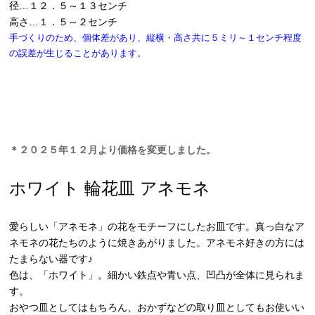
径…１２．５～１３センチ
高さ…１．５～２センチ
手づくりのため、個体差があり、縦横・高さ共に５ミリ～１センチ程度
の誤差が生じることがあります。
＊２０２５年１２月より価格を変更しました。
ホワイト 輪花皿 アネモネ
愛らしい「アネモネ」の花をモチーフにしたお皿です。真っ白なア
ネモネの花たちのように焼きあがりました。アネモネ好きの方には
たまらない器です♪
色は、「ホワイト」。細かい鉄点や青い点、凹凸が全体に見られま
す。
おやつ皿としてはもちろん、おかずなどの取り皿としてもお使いい