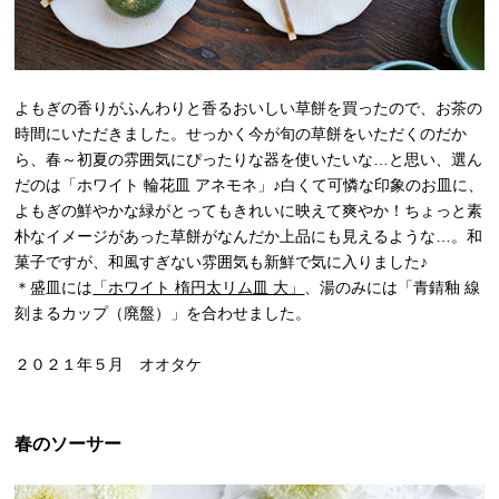
よもぎの香りがふんわりと香るおいしい草餅を買ったので、お茶の
時間にいただきました。せっかく今が旬の草餅をいただくのだか
ら、春～初夏の雰囲気にぴったりな器を使いたいな…と思い、選ん
だのは「ホワイト 輪花皿 アネモネ」♪白くて可憐な印象のお皿に、
よもぎの鮮やかな緑がとってもきれいに映えて爽やか！ちょっと素
朴なイメージがあった草餅がなんだか上品にも見えるような…。和
菓子ですが、和風すぎない雰囲気も新鮮で気に入りました♪
＊盛皿には
「ホワイト 楕円太リム皿 大」
、湯のみには「青錆釉 線
刻まるカップ（廃盤）」を合わせました。
２０２１年５月 オオタケ
春のソーサー