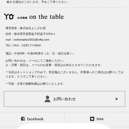
戴する場合がございます。予めご了承ください。
運営母体：株式会社よしざわ窯
住所：栃木県芳賀郡益子町益子2054-1
mail：
onthetable2002@nifty.com
TEL / FAX：0285-77-0880
電話：午前9時～午後4時受付（土・日・祝日を除く）
お問い合わせは、メールにてご連絡ください。
土・日曜・祝日は、メールのお返事・発送はお休みとさせていただきます。
＊当店はネットショップのみで、実店舗はございません。作業場へのご来訪はお断りしてお
ります。どうぞご了承ください。
＊写真・文章の無断転載はお断りいたします。
お問い合わせ