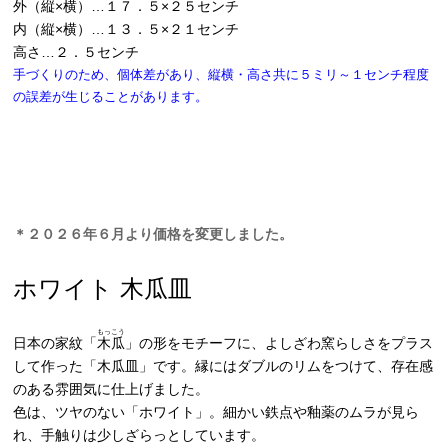
外（縦×横）…１７．５×２５センチ
内（縦×横）…１３．５×２１センチ
高さ…２．５センチ
手づくりのため、個体差があり、縦横・高さ共に５ミリ～１センチ程度
の誤差が生じることがあります。
＊２０２６年６月より価格を変更しました。
ホワイト 木瓜皿
もっこう
日本の家紋「
木瓜
」の形をモチーフに、よしざわ窯らしさをプラス
して作った「木瓜皿」です。縁にはダブルのリムをつけて、存在感
のある雰囲気に仕上げました。
色は、ツヤのない「ホワイト」。細かい鉄点や釉薬のムラが見ら
れ、手触りは少しざらっとしています。