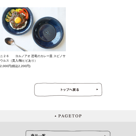
ニ２６ ヨルノアオ 恐竜のカレー皿 スピノサ
ウルス（貫入/釉ヒビあり）
2,000円(税込2,200円)