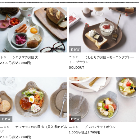
ト３ シロクマのお皿 大
ニ３２ にわとりのお皿～モーニングプレー
ト～ ブラウン
2,600円(税込2,860円)
SOLDOUT
ニ３４ ナマケモノのお皿 大（貫入/釉ヒビあ
ニ３５ ゾウのフラットボウル
り）
1,600円(税込1,760円)
2,600円(税込2,860円)