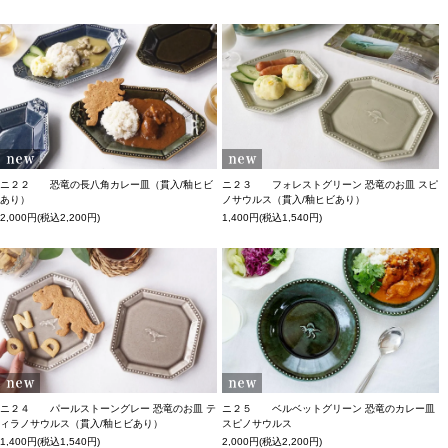
ニ２２ 恐竜の長八角カレー皿（貫入/釉ヒビ
ニ２３ フォレストグリーン 恐竜のお皿 スピ
あり）
ノサウルス（貫入/釉ヒビあり）
2,000円(税込2,200円)
1,400円(税込1,540円)
ニ２４ パールストーングレー 恐竜のお皿 テ
ニ２５ ベルベットグリーン 恐竜のカレー皿
ィラノサウルス（貫入/釉ヒビあり）
スピノサウルス
1,400円(税込1,540円)
2,000円(税込2,200円)