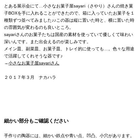
とある展示会にて…小さなお菓子屋sayari（さやり）さんの焼き菓
子BOXを手に入れることができたので、箱に入っていたお菓子を１
種類ずつ並べてみました♪♪この器は縦に置いた時と、横に置いた時
の雰囲気が変わるのも良いところ。
sayariさんのお菓子たちは国産の素材を使っていて優しくて味わい
深いんです。また出会えるのが楽しみです。
メイン皿、副菜皿、お菓子皿、トレイ的に使っても…。色々な用途
で活躍してくれそうな器です♪
→
小さなお菓子屋sayariさん
２０１７年３月 ナカハラ
細かい部分もご確認ください
手作りの陶器には、細かい鉄点や青い点、凹凸、小穴があります。