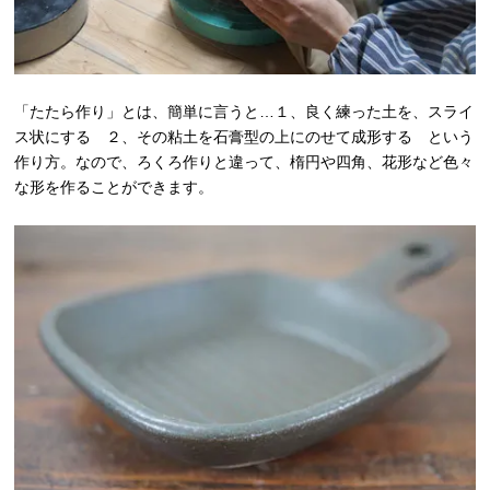
「たたら作り」とは、簡単に言うと…１、良く練った土を、スライ
ス状にする ２、その粘土を石膏型の上にのせて成形する という
作り方。なので、ろくろ作りと違って、楕円や四角、花形など色々
な形を作ることができます。