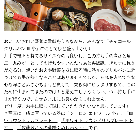
おいしいお肉と野菜に舌鼓をうちながら、みんなで「チャコール
グリルパン皿 小」のことでひと盛り上がり♪
片手で軽々と持てるサイズなのも良いし、この持ち手の高さと角
度・丸みが、とっても持ちやすいんだなぁと再認識。持ち手に長さ
がある分、焼いたお肉や野菜を器に取る時に熱々のグリルパンに近
づけても手が熱くなることはありませんでした。たれを入れても安
心な深さと広さがちょうど良くて、焼き肉にピッタリすぎて、この
ために生まれてきたのでは！と思えてしまうくらい。つい持ち手に
手が行くので、お子さま用にも良いかもしれません。
ぜひ一度、お手に取って試していただきたいなと思っています♪
＊写真に一緒に写っている器は
「シトロン エトワール 小」
、
「白
いラウンドリムプレート」
、
「ホワイト ラウンドリムプレート ８
寸」
、
「佐藤敬さんの黄粉引めしわん 小」
です。