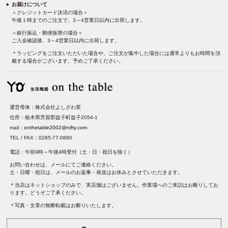
お届けについて
＜クレジットカード決済の場合＞
午後１時までのご注文で、3～4営業日以内に出荷します。
＜銀行振込・郵便振替の場合＞
ご入金確認後、3～4営業日以内に出荷します。
＊ラッピングをご注文いただいた場合や、ご注文が集中した場合には通常よりもお時間を頂
戴する場合がございます。予めご了承ください。
運営母体：株式会社よしざわ窯
住所：栃木県芳賀郡益子町益子2054-1
mail：
onthetable2002@nifty.com
TEL / FAX：0285-77-0880
電話：午前9時～午後4時受付（土・日・祝日を除く）
お問い合わせは、メールにてご連絡ください。
土・日曜・祝日は、メールのお返事・発送はお休みとさせていただきます。
＊当店はネットショップのみで、実店舗はございません。作業場へのご来訪はお断りしてお
ります。どうぞご了承ください。
＊写真・文章の無断転載はお断りいたします。