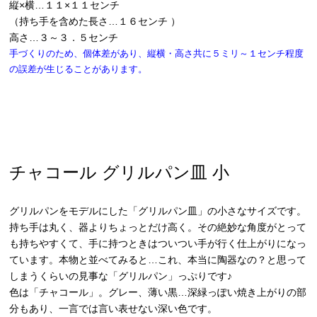
縦×横…１１×１１センチ
（持ち手を含めた長さ…１６センチ ）
高さ…３～３．５センチ
手づくりのため、個体差があり、縦横・高さ共に５ミリ～１センチ程度
の誤差が生じることがあります。
チャコール グリルパン皿 小
グリルパンをモデルにした「グリルパン皿」の小さなサイズです。
持ち手は丸く、器よりちょっとだけ高く。その絶妙な角度がとって
も持ちやすくて、手に持つときはついつい手が行く仕上がりになっ
ています。本物と並べてみると…これ、本当に陶器なの？と思って
しまうくらいの見事な「グリルパン」っぷりです♪
色は「チャコール」。グレー、薄い黒…深緑っぽい焼き上がりの部
分もあり、一言では言い表せない深い色です。