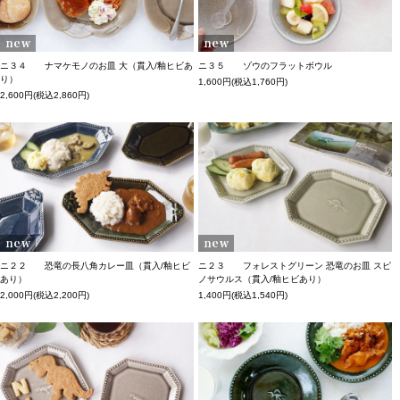
ニ３４ ナマケモノのお皿 大（貫入/釉ヒビあ
ニ３５ ゾウのフラットボウル
り）
1,600円(税込1,760円)
2,600円(税込2,860円)
ニ２２ 恐竜の長八角カレー皿（貫入/釉ヒビ
ニ２３ フォレストグリーン 恐竜のお皿 スピ
あり）
ノサウルス（貫入/釉ヒビあり）
2,000円(税込2,200円)
1,400円(税込1,540円)