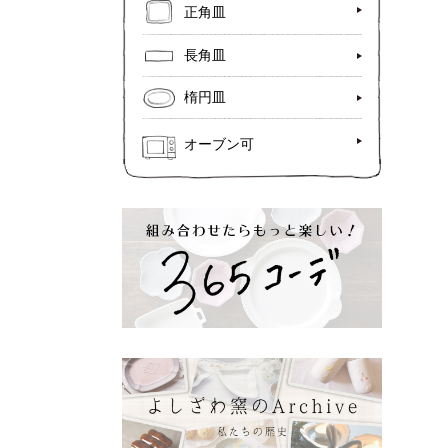
正角皿
長角皿
楕円皿
オーブン可