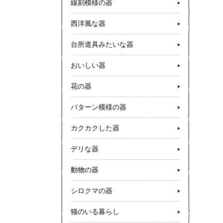
線刻模様の器
西洋風な器
台所道具みたいな器
おいしい器
花の器
パターン模様の器
カクカクした器
デリな器
動物の器
シロクマの器
猫のいる暮らし