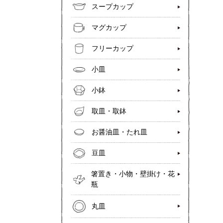
スープカップ
マグカップ
フリーカップ
小皿
小鉢
取皿・取鉢
お醤油皿・たれ皿
豆皿
箸置き・小物・壁掛け・花
瓶
丸皿