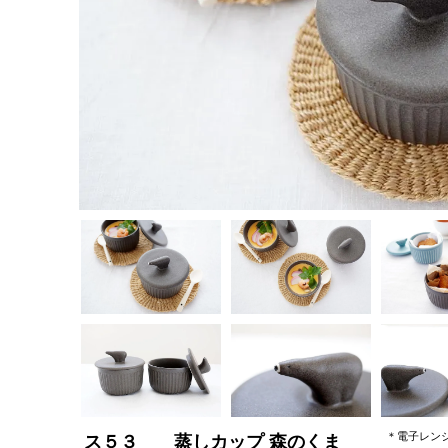
＊電子レン
ス５３ 蒸しカップ 森のくま