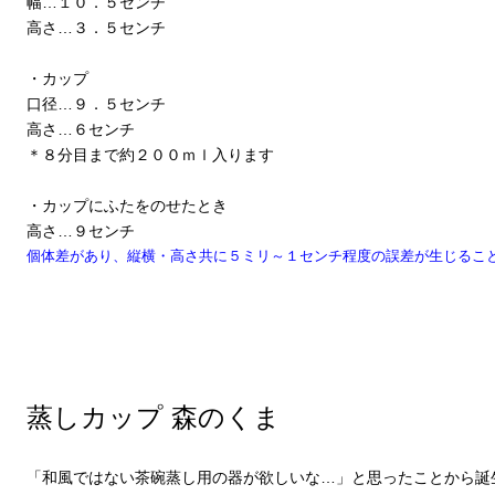
幅…１０．５センチ
高さ…３．５センチ
・カップ
口径…９．５センチ
高さ…６センチ
＊８分目まで約２００ｍｌ入ります
・カップにふたをのせたとき
高さ…９センチ
個体差があり、縦横・高さ共に５ミリ～１センチ程度の誤差が生じるこ
蒸しカップ 森のくま
「和風ではない茶碗蒸し用の器が欲しいな…」と思ったことから誕