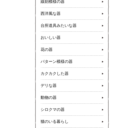
線刻模様の器
西洋風な器
台所道具みたいな器
おいしい器
花の器
パターン模様の器
カクカクした器
デリな器
動物の器
シロクマの器
猫のいる暮らし