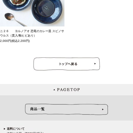
ニ２６ ヨルノアオ 恐竜のカレー皿 スピノサ
ウルス（貫入/釉ヒビあり）
2,000円(税込2,200円)
送料について