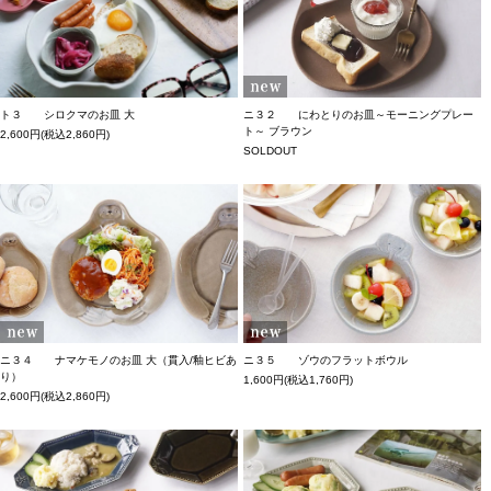
ト３ シロクマのお皿 大
ニ３２ にわとりのお皿～モーニングプレー
ト～ ブラウン
2,600円(税込2,860円)
SOLDOUT
ニ３４ ナマケモノのお皿 大（貫入/釉ヒビあ
ニ３５ ゾウのフラットボウル
り）
1,600円(税込1,760円)
2,600円(税込2,860円)