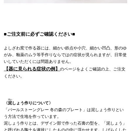
■ご注文前に必ずご確認ください■
よしざわ窯で作る器には、細かい鉄点や小穴、細かい凹凸、形のゆ
がみ、釉薬のムラ等手作りならではの症状が見られますが、日常使
いしていただくには問題ありません。
【器に見られる症状の例】
のページをよくご確認の上、ご注文
ください。
でい
〈
泥
しょう作りについて〉
「パールストーングレー 冬の森のプレート」は泥しょう作りとい
う方法で生地を作っています。
泥しょう作りとは、デザイン部で作った石膏の型を、「泥しょう」
と呼ばれる陶土を液状にしたものの中に浮かせます。しばらくした