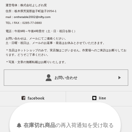
運営母体：株式会社よしざわ窯
住所：栃木県芳賀郡益子町益子2054-1
mail：
onthetable2002@nifty.com
TEL / FAX：0285-77-0880
電話：午前9時～午後4時受付（土・日・祝日を除く）
お問い合わせは、メールにてご連絡ください。
土・日曜・祝日は、メールのお返事・発送はお休みとさせていただきます。
＊当店はネットショップのみで、実店舗はございません。作業場へのご来訪はお断りしてお
ります。どうぞご了承ください。
＊写真・文章の無断転載はお断りいたします。
お問い合わせ
在庫切れ商品
の
再入荷
通知を
受け取る