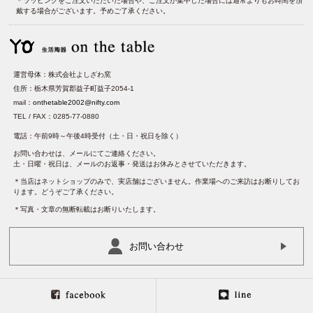
＊ラッピングをご注文いただいた場合や、ご注文が集中した場合には通常よりもお時間を頂
戴する場合がございます。予めご了承ください。
運営母体：株式会社よしざわ窯
住所：栃木県芳賀郡益子町益子2054-1
mail：
onthetable2002@nifty.com
TEL / FAX：0285-77-0880
電話：午前9時～午後4時受付（土・日・祝日を除く）
お問い合わせは、メールにてご連絡ください。
土・日曜・祝日は、メールのお返事・発送はお休みとさせていただきます。
＊当店はネットショップのみで、実店舗はございません。作業場へのご来訪はお断りしてお
ります。どうぞご了承ください。
＊写真・文章の無断転載はお断りいたします。
お問い合わせ