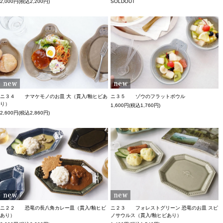
SOLDOUT
2,000円(税込2,200円)
ニ３４ ナマケモノのお皿 大（貫入/釉ヒビあ
ニ３５ ゾウのフラットボウル
り）
1,600円(税込1,760円)
2,600円(税込2,860円)
ニ２２ 恐竜の長八角カレー皿（貫入/釉ヒビ
ニ２３ フォレストグリーン 恐竜のお皿 スピ
あり）
ノサウルス（貫入/釉ヒビあり）