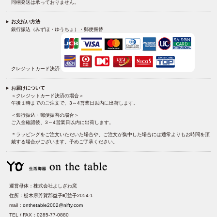
同梱発送は承っておりません。
お支払い方法
銀行振込（みずほ・ゆうちょ）・郵便振替
クレジットカード決済
お届けについて
＜クレジットカード決済の場合＞
午後１時までのご注文で、3～4営業日以内に出荷します。
＜銀行振込・郵便振替の場合＞
ご入金確認後、3～4営業日以内に出荷します。
＊ラッピングをご注文いただいた場合や、ご注文が集中した場合には通常よりもお時間を頂
戴する場合がございます。予めご了承ください。
運営母体：株式会社よしざわ窯
住所：栃木県芳賀郡益子町益子2054-1
mail：
onthetable2002@nifty.com
TEL / FAX：0285-77-0880