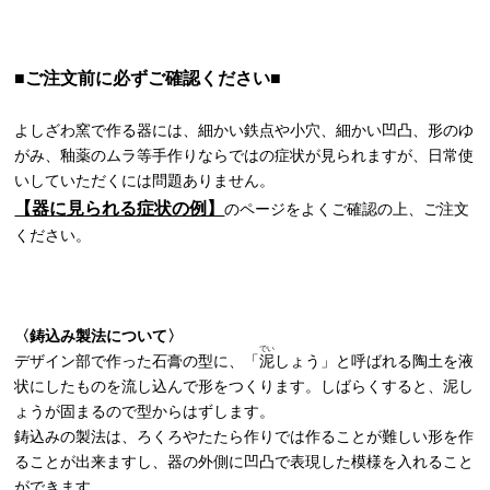
■ご注文前に必ずご確認ください■
よしざわ窯で作る器には、細かい鉄点や小穴、細かい凹凸、形のゆ
がみ、釉薬のムラ等手作りならではの症状が見られますが、日常使
いしていただくには問題ありません。
【器に見られる症状の例】
のページをよくご確認の上、ご注文
ください。
〈鋳込み製法について〉
でい
デザイン部で作った石膏の型に、「
泥
しょう」と呼ばれる陶土を液
状にしたものを流し込んで形をつくります。しばらくすると、泥し
ょうが固まるので型からはずします。
鋳込みの製法は、ろくろやたたら作りでは作ることが難しい形を作
ることが出来ますし、器の外側に凹凸で表現した模様を入れること
ができます。