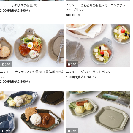
ト３ シロクマのお皿 大
ニ３２ にわとりのお皿～モーニングプレー
ト～ ブラウン
2,600円(税込2,860円)
SOLDOUT
ニ３４ ナマケモノのお皿 大（貫入/釉ヒビあ
ニ３５ ゾウのフラットボウル
り）
1,600円(税込1,760円)
2,600円(税込2,860円)