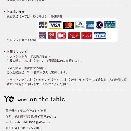
お支払い方法
銀行振込（みずほ・ゆうちょ）・郵便振替
クレジットカード決済
お届けについて
＜クレジットカード決済の場合＞
午後１時までのご注文で、3～4営業日以内に出荷します。
＜銀行振込・郵便振替の場合＞
ご入金確認後、3～4営業日以内に出荷します。
＊ラッピングをご注文いただいた場合や、ご注文が集中した場合には通常よりもお時間を頂
戴する場合がございます。予めご了承ください。
運営母体：株式会社よしざわ窯
住所：栃木県芳賀郡益子町益子2054-1
mail：
onthetable2002@nifty.com
TEL / FAX：0285-77-0880