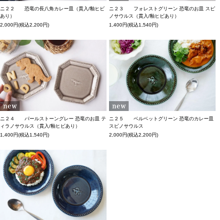
ニ２２ 恐竜の長八角カレー皿（貫入/釉ヒビ
ニ２３ フォレストグリーン 恐竜のお皿 スピ
あり）
ノサウルス（貫入/釉ヒビあり）
2,000円(税込2,200円)
1,400円(税込1,540円)
ニ２４ パールストーングレー 恐竜のお皿 テ
ニ２５ ベルベットグリーン 恐竜のカレー皿
ィラノサウルス（貫入/釉ヒビあり）
スピノサウルス
1,400円(税込1,540円)
2,000円(税込2,200円)