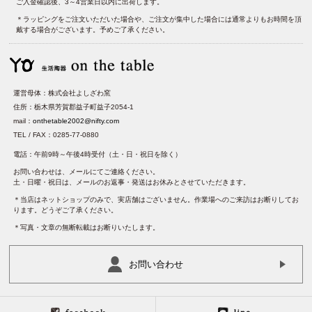
ご入金確認後、3～4営業日以内に出荷します。
＊ラッピングをご注文いただいた場合や、ご注文が集中した場合には通常よりもお時間を頂
戴する場合がございます。予めご了承ください。
運営母体：株式会社よしざわ窯
住所：栃木県芳賀郡益子町益子2054-1
mail：
onthetable2002@nifty.com
TEL / FAX：0285-77-0880
電話：午前9時～午後4時受付（土・日・祝日を除く）
お問い合わせは、メールにてご連絡ください。
土・日曜・祝日は、メールのお返事・発送はお休みとさせていただきます。
＊当店はネットショップのみで、実店舗はございません。作業場へのご来訪はお断りしてお
ります。どうぞご了承ください。
＊写真・文章の無断転載はお断りいたします。
お問い合わせ