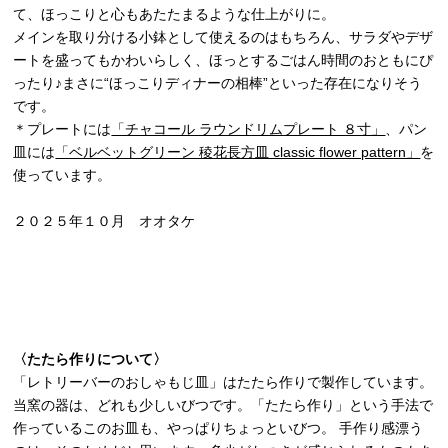
て、ほっこりと心もあたたまるような仕上がりに。
メインを取り分ける小鉢として使えるのはもちろん、サラダやデザ
ートを盛ってもかわいらしく、ほっとするごはん時間のおともにぴ
ったり♪まさに“ほっこりディナーの相棒”といった存在になりそう
です。
＊プレートには
「チャコール ラウンドリムプレート ８寸」
、パン
皿には
「ベルベットグリーン 稜花長方皿 classic flower pattern」
を
使っています。
２０２５年１０月 オオタケ
〈たたら作りについて〉
「レトリーバーのおしゃもじ皿」はたたら作りで製作しています。
当窯の器は、どれも少しいびつです。「たたら作り」という手法で
作っているこのお皿も、やっぱりちょっといびつ。 手作り感漂う