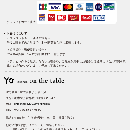
クレジットカード決済
お届けについて
＜クレジットカード決済の場合＞
午後１時までのご注文で、3～4営業日以内に出荷します。
＜銀行振込・郵便振替の場合＞
ご入金確認後、3～4営業日以内に出荷します。
＊ラッピングをご注文いただいた場合や、ご注文が集中した場合には通常よりもお時間を頂
戴する場合がございます。予めご了承ください。
運営母体：株式会社よしざわ窯
住所：栃木県芳賀郡益子町益子2054-1
mail：
onthetable2002@nifty.com
TEL / FAX：0285-77-0880
電話：午前9時～午後4時受付（土・日・祝日を除く）
お問い合わせは、メールにてご連絡ください。
土・日曜・祝日は、メールのお返事・発送はお休みとさせていただきます。