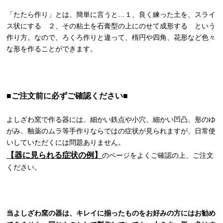
「たたら作り」とは、簡単に言うと…１、良く練った土を、スライ
ス状にする ２、その粘土を石膏型の上にのせて成形する という
作り方。なので、ろくろ作りと違って、楕円や四角、花形など色々
な形を作ることができます。
■ご注文前に必ずご確認ください■
よしざわ窯で作る器には、細かい鉄点や小穴、細かい凹凸、形のゆ
がみ、釉薬のムラ等手作りならではの症状が見られますが、日常使
いしていただくには問題ありません。
【器に見られる症状の例】
のページをよくご確認の上、ご注文
ください。
当よしざわ窯の器は、キレイに揃ったものをお好みの方にはお勧め