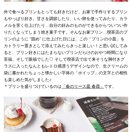
外で食べるプリンもとっても好きだけど、お家で手作りするプリン
もやっぱり好き。甘さを調節したり、いい卵を使ってみたり、カラ
メルを苦く仕上げたり…自分の好みのものができるからついつい作
りたくなってしまう焼き菓子です。そんなお家プリン…喫茶店のプ
リンのように “固め” に仕上げた日には、この「プリンの小皿」を
カトラリー置きとして添えてみたらきっと楽しい！と思い試してみ
ると、プリン好きにはたまらないプリンだらけのおやつ時間になり
至福、そして眼福でした♡ そして喫茶店で出て来そうな脚付きグ
ラスに入ったなんともレトロ感漂うデザインなので、生クリームの
袋に書かれたちょっと懐かしい字体の「ホイップ」の文字との相性
も楽しめた気がしました♪
＊プリンを盛りつけているのは
「春のリース皿 春霞」
です。