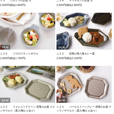
ト３ シロクマのお皿 大
ニ３４ ナマケモノのお皿 大
2,600円(税込2,860円)
2,600円(税込2,860円)
ニ３５ ゾウのフラットボウル
ニ２２ 恐竜の長八角カレー皿
1,600円(税込1,760円)
2,000円(税込2,200円)
ニ２３ フォレストグリーン 恐竜のお皿 スピ
ニ２４ パールストーングレー 恐竜のお皿 テ
ノサウルス（貫入/釉ヒビあり）
ィラノサウルス（貫入/釉ヒビあり）