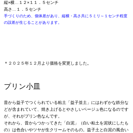
縦×横…１２×１１．５センチ
高さ…１．５センチ
手づくりのため、個体差があり、縦横・高さ共に５ミリ～１センチ程度
の誤差が生じることがあります。
＊２０２５年１２月より価格を変更しました。
プリン小皿
昔から益子でつくられている粘土「益子並土」にはわずかな鉄分な
どが含まれていて、焼き上げるとやさしいベージュ色になるのです
が、それがプリン色なんです。
それから、昔からつかってきた「白泥」（白い粘土を泥状にしたも
の）は色合いやツヤが生クリームそのもの。益子土と白泥の風合い