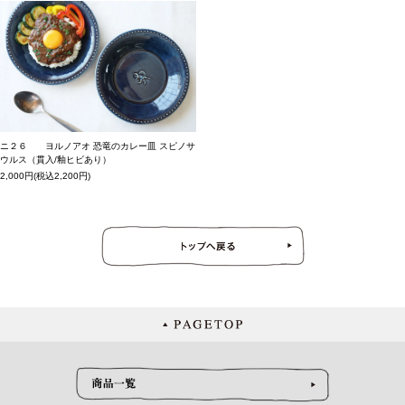
ニ２６ ヨルノアオ 恐竜のカレー皿 スピノサ
ウルス（貫入/釉ヒビあり）
2,000円(税込2,200円)