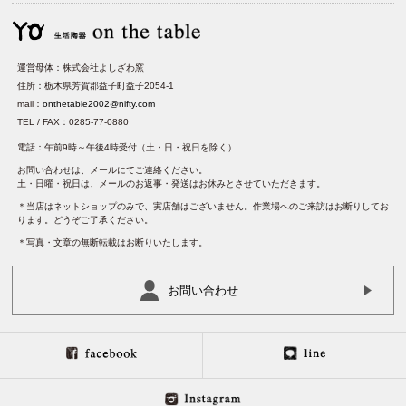
運営母体：株式会社よしざわ窯
住所：栃木県芳賀郡益子町益子2054-1
mail：
onthetable2002@nifty.com
TEL / FAX：0285-77-0880
電話：午前9時～午後4時受付（土・日・祝日を除く）
お問い合わせは、メールにてご連絡ください。
土・日曜・祝日は、メールのお返事・発送はお休みとさせていただきます。
＊当店はネットショップのみで、実店舗はございません。作業場へのご来訪はお断りしてお
ります。どうぞご了承ください。
＊写真・文章の無断転載はお断りいたします。
お問い合わせ