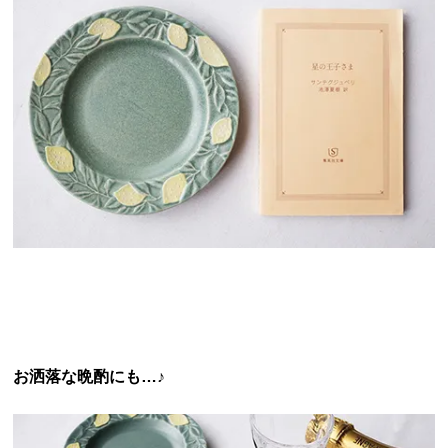
お洒落な晩酌にも…♪