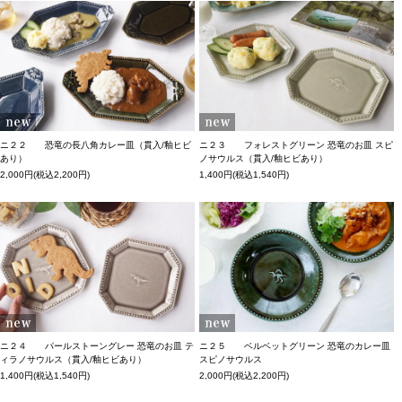
ニ２２ 恐竜の長八角カレー皿（貫入/釉ヒビ
ニ２３ フォレストグリーン 恐竜のお皿 スピ
あり）
ノサウルス（貫入/釉ヒビあり）
2,000円(税込2,200円)
1,400円(税込1,540円)
ニ２４ パールストーングレー 恐竜のお皿 テ
ニ２５ ベルベットグリーン 恐竜のカレー皿
ィラノサウルス（貫入/釉ヒビあり）
スピノサウルス
1,400円(税込1,540円)
2,000円(税込2,200円)