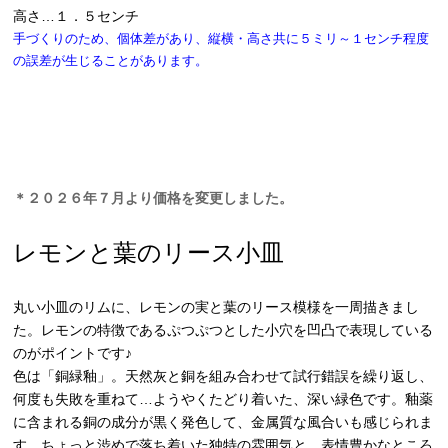
高さ…１．５センチ
手づくりのため、個体差があり、縦横・高さ共に５ミリ～１センチ程度
の誤差が生じることがあります。
＊２０２６年７月より価格を変更しました。
レモンと葉のリース小皿
丸い小皿のリムに、レモンの実と葉のリース模様を一周描きまし
た。レモンの特徴であるぷつぷつとした小穴を凹凸で表現している
のがポイントです♪
色は「銅緑釉」。天然灰と銅を組み合わせて試行錯誤を繰り返し、
何度も失敗を重ねて…ようやくたどり着いた、深い緑色です。釉薬
に含まれる銅の成分が黒く発色して、金属質な風合いも感じられま
す。ちょっと渋めで落ち着いた独特の雰囲気と、表情豊かなところ