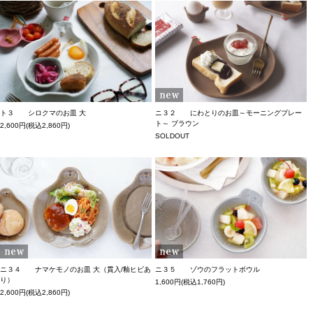
ト３ シロクマのお皿 大
ニ３２ にわとりのお皿～モーニングプレー
ト～ ブラウン
2,600円(税込2,860円)
SOLDOUT
ニ３４ ナマケモノのお皿 大（貫入/釉ヒビあ
ニ３５ ゾウのフラットボウル
り）
1,600円(税込1,760円)
2,600円(税込2,860円)